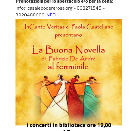
Prenotazioni per lo spettacolo e/o per la cena
:
info@casalepodererosa.org – 068271545 –
3920488606
INFO