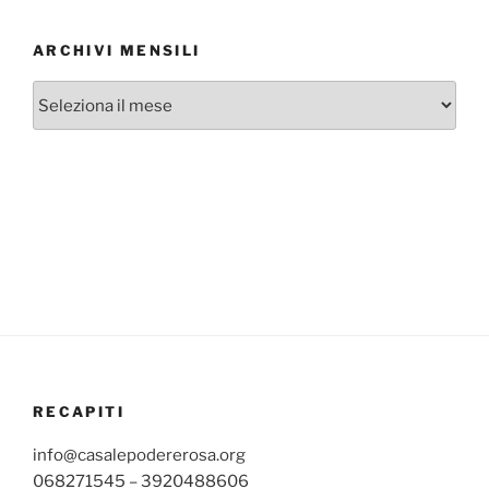
ARCHIVI MENSILI
Archivi
mensili
RECAPITI
info@casalepodererosa.org
068271545 – 3920488606