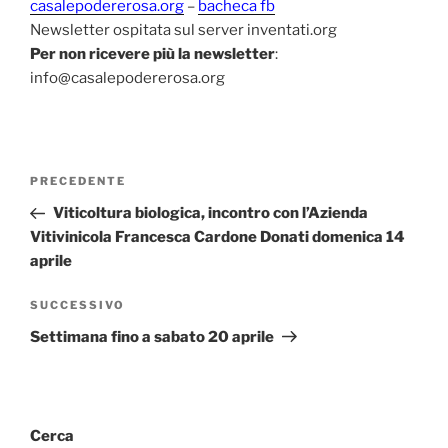
casalepodererosa.org
–
bacheca fb
Newsletter ospitata sul server inventati.org
Per non ricevere più la newsletter
:
info@casalepodererosa.org
Navigazione
Articolo
PRECEDENTE
articoli
precedente:
Viticoltura biologica, incontro con l’Azienda
Vitivinicola Francesca Cardone Donati domenica 14
aprile
Articolo
SUCCESSIVO
successivo
Settimana fino a sabato 20 aprile
Cerca