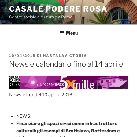
Salta
CASALE PODERE ROSA
al
Centro sociale e culturale a Roma
contenuto
Menu
PUBBLICATO
10/04/2019
DI
HASTALAVICTORIA
IL
News e calendario fino al 14 aprile
Newsletter del 10.aprile.2019
NEWS:
Finanziare gli spazi civici come infrastrutture
culturali: gli esempi di Bratislava, Rotterdam e