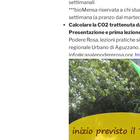
settimanali
***bioMensa riservata a chi stu
settimana (a pranzo dal martedì
Calcolare la CO2 trattenuta da
Presentazione e prima lezione
Podere Rosa, lezioni pratiche s
regionale Urbano di Aguzzano. P
info@casalepodererosa.org.
I