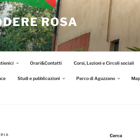
ODERE ROSA
oma
tienici
Orari&Contatti
Corsi, Lezioni e Circoli sociali
nce
Studi e pubblicazioni
Parco di Aguzzano
Map
ORIA
Cerca