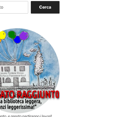
Cerca
nto, e presto partiranno i lavori!