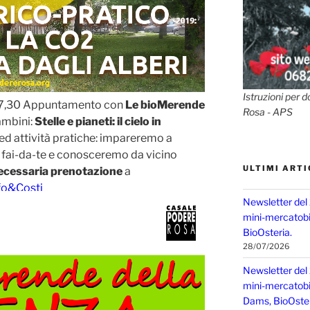
Istruzioni per d
17,30 Appuntamento con
Le bioMerende
Rosa - APS
bambini:
Stelle e pianeti: il cielo in
ed attività pratiche: impareremo a
le fai-da-te e conosceremo da vicino
ULTIMI ARTI
ecessaria prenotazione
a
fo&Costi
Newsletter del
mini-mercatobio
BioOsteria.
28/07/2026
Newsletter del
mini-mercatobio,
Dams, BioOster