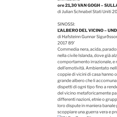
ore 21,30 VAN GOGH – SUL
di Julian Schnabel Stati Uniti 2
SINOSSI:
L’ALBERO DEL VICINO – UN
di Hafsteinn Gunnar Sigurðsso
2017 89’
Commedia nera, acida, parados
nella civile Islanda, dove già a
comportamento irrazionale, e n
dell’emotività. Ambientato nell
coppie di vicini di casa hanno o
grande albero che li accomuna,
dispetti di ogni tipo fino a rend
del vicino metaforicamente parl
differenti nazioni, etnie o grupp
loro dispute in maniera banale 
scoppiare una guerra vera e pro