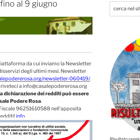
fino al 9 giugno
9
iattaforma da cui inviamo la Newsletter
isservizi degli ultimi mesi. Newsletter
salepodererosa.org/newsletter-060419/
.
criveteci a info@casalepodererosa.org
dichiarazione dei redditi può essere
Casale Podere Rosa
.
e Fiscale 96251610588 nell’apposita
redditi!
info
Risultato raggiu