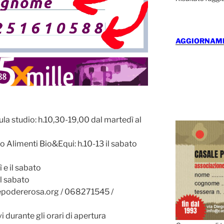
AGGIORNAMEN
a studio: h.10,30-19,00 dal martedì al
 Alimenti Bio&Equi: h.10-13 il sabato
ì e il sabato
il sabato
epodererosa.org / 068271545 /
 durante gli orari di apertura