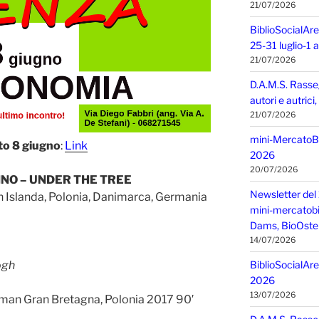
21/07/2026
BiblioSocialAre
25-31 luglio-1
21/07/2026
D.A.M.S. Rasse
autori e autric
21/07/2026
mini-MercatoBIO
to 8 giugno
:
Link
2026
20/07/2026
CINO – UNDER THE TREE
Newsletter del 
n Islanda, Polonia, Danimarca, Germania
mini-mercatobio,
Dams, BioOster
14/07/2026
ogh
BiblioSocialAre
2026
13/07/2026
man Gran Bretagna, Polonia 2017 90′