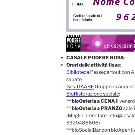
CASALE PODERE ROSA
:
Orari delle attività fisse
:
Biblioteca
Passepartout con Aul
sabato
Gas-GAABE
Gruppo di Acquisto
BioRistorazione sociale
:
***
bioOsteria a CENA
il venerd
***
bioOsteria a PRANZO
solo 
(Meglio prenotare: info@casal
3920488606)
***bioSocialBar con bioAperitivi