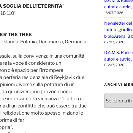
D.A.M.S. Rasse
LA SOGLIA DELLì’ETERNITA
’
autori e autrici
018 110’
13/07/2026
Newsletter del
tutto in giardin
DER THE TREE
biblioArena, Bib
n Islanda, Polonia, Danimarca, Germania
07/07/2026
D.A.M.S. Rasse
sale, sulla convivenza in una comunità
autori e autrici
lzare la voce è considerato un
06/07/2026
on c’è spazio per l’irrompere
a perferia residenziale di Reykjavik due
pinioni diverse sulla potatura di un
ARCHIVI MEN
 da qui inizieranno provocazioni e
Archivi
ere impossibile la vicinanza : “L’albero
mensili
a di un conflitto che può essere tra due
i religiosi, che molto spesso iniziano le
prima di far
pria”.