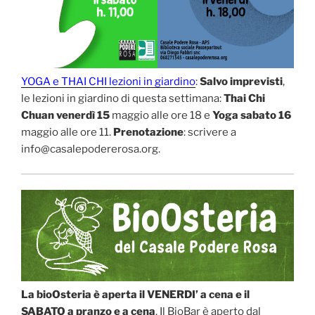
YOGA e THAI CHI lezioni in giardino
:
Salvo imprevisti
,
le lezioni in giardino di questa settimana:
Thai Chi
Chuan venerdì 15
maggio alle ore 18 e
Yoga sabato 16
maggio alle ore 11.
Prenotazione
: scrivere a
info@casalepodererosa.org.
La bioOsteria è aperta il VENERDI’ a cena e il
SABATO a pranzo e a cena
. Il BioBar è aperto dal