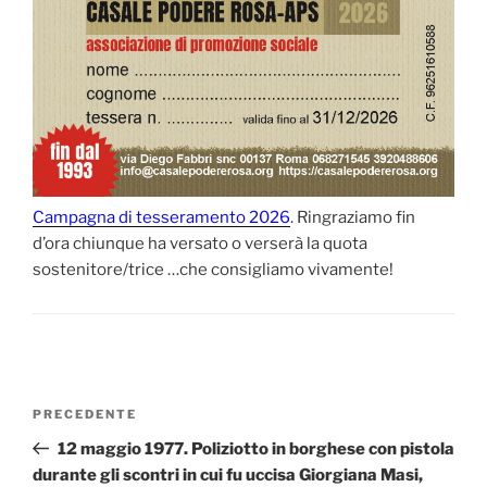
Campagna di tesseramento 2026
. Ringraziamo fin
d’ora chiunque ha versato o verserà la quota
sostenitore/trice …che consigliamo vivamente!
Navigazione
Articolo
PRECEDENTE
articoli
precedente:
12 maggio 1977. Poliziotto in borghese con pistola
durante gli scontri in cui fu uccisa Giorgiana Masi,