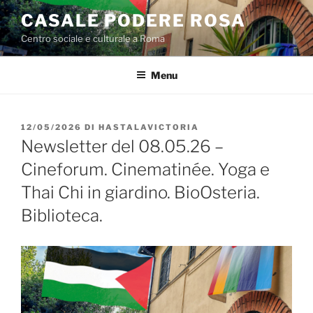
Salta
CASALE PODERE ROSA
al
Centro sociale e culturale a Roma
contenuto
Menu
PUBBLICATO
12/05/2026
DI
HASTALAVICTORIA
IL
Newsletter del 08.05.26 –
Cineforum. Cinematinée. Yoga e
Thai Chi in giardino. BioOsteria.
Biblioteca.