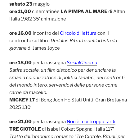
sabato 23
maggio
ore 11,00
cinematinèe
LA PIMPA AL MARE
di Altan
Italia 1982 35′ animazione
ore 16,00
Incontro del
Circolo di lettura
con il
confronto sul libro
Dedalus.Ritratto dell’artista da
giovane
di James Joyce
ore 18,00
per la rassegna
SocialCinema
Satira sociale, un film distopico per denunciare la
smania colonizzatrice di politici fanatici, nei confronti
del mondo intero, servendosi delle persone come
carne da macello.
MICKEY 17
di Bong Joon Ho Stati Uniti, Gran Bretagna
2025 130′
ore 21,00
per la rassegna
Non è mai troppo tardi
TRE CIOTOLE
di Isabel Coixet Spagna, Italia 117′
Tratto dall’omonimo romanzo “Tre Ciotole. Rituali per