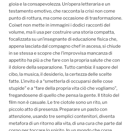
gioia e la consapevolezza. Un’opera letteraria e un
testamento emotivo, che racconta la crisi non come
punto di rottura, ma come occasione di trasformazione.
Coixet non mette in immagini i dodici racconti del
volume, ma li usa per costruire una storia compatta,
focalizzata su un’insegnante di educazione fisica che,
appena lasciata dal compagno chef in ascesa, si chiude
in se stessa e scopre che l’improvvisa mancanza di
appetito ha più a che fare con la propria salute che con
il dolore della separazione. Tutto cambia: il sapore del
cibo, la musica, il desiderio, la certezza delle scelte
fatte. L’invito è a “smetterla di occuparsi delle cose
stupide” e a “fare della propria vita ciò che vogliamo”,
fregandosene di quello che pensa la gente. Il titolo del
film non è casuale. Le tre ciotole sono un rito, un
piccolo atto di presenza. Preparare un pasto con
attenzione, usando tre semplici contenitori, diventa
metafora di un ritorno alla vita, di una cura che parte dal
corpo per toccare lo spirito. In un mondo che corre,