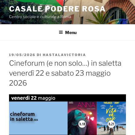
Salta
CASALE PODERE ROSA
al
Centro sociale e culturale a Roma
contenuto
Menu
PUBBLICATO
19/05/2026
DI
HASTALAVICTORIA
IL
Cineforum (e non solo…) in saletta
venerdì 22 e sabato 23 maggio
2026