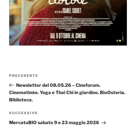
Navigazione
Articolo
PRECEDENTE
articoli
precedente:
Newsletter del 08.05.26 – Cineforum.
Cinematinée. Yoga e Thai Chi in giardino. BioOsteria.
Biblioteca.
Articolo
SUCCESSIVO
successivo
MercatoBIO sabato 9 e 23 maggio 2026