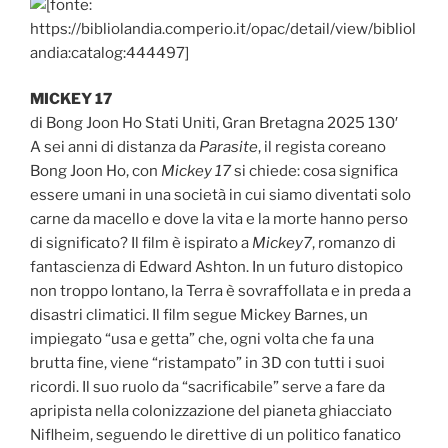
MICKEY 17
di Bong Joon Ho Stati Uniti, Gran Bretagna 2025 130′
A sei anni di distanza da
Parasite
, il regista coreano
Bong Joon Ho, con
Mickey 17
si chiede: cosa significa
essere umani in una società in cui siamo diventati solo
carne da macello e dove la vita e la morte hanno perso
di significato? Il film è ispirato a
Mickey7
, romanzo di
fantascienza di Edward Ashton. In un futuro distopico
non troppo lontano, la Terra è sovraffollata e in preda a
disastri climatici. Il film segue Mickey Barnes, un
impiegato “usa e getta” che, ogni volta che fa una
brutta fine, viene “ristampato” in 3D con tutti i suoi
ricordi. Il suo ruolo da “sacrificabile” serve a fare da
apripista nella colonizzazione del pianeta ghiacciato
Niflheim, seguendo le direttive di un politico fanatico