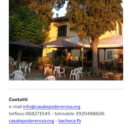
Contatti
:
e-mail
info@casalepodererosa.org
telfisso 068271545 – telmobile 3920488606
casalepodererosa.org
–
bacheca fb