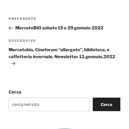
Navigazione
Articolo
PRECEDENTE
articoli
precedente:
MercatoBIO sabato 15 e 29 gennaio 2022
Articolo
SUCCESSIVO
successivo
Mercatobio, Cineforum “allargato”, biblioteca, e
caffetteria invernale. Newsletter 12.gennaio.2022
Cerca
Cerca