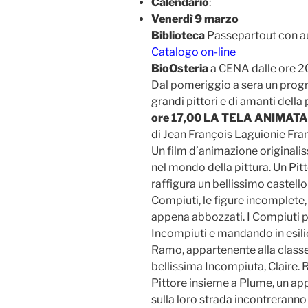
Calendario
:
Venerdì 9 marzo
Biblioteca
Passepartout con a
Catalogo on-line
BioOsteria
a CENA dalle ore 
Dal pomeriggio a sera un progra
grandi pittori e di amanti della 
ore 17,00 LA TELA ANIMATA
di Jean François Laguionie Fra
Un film d’animazione originali
nel mondo della pittura. Un Pi
raffigura un bellissimo castello 
Compiuti, le figure incomplete, 
appena abbozzati. I Compiuti 
Incompiuti e mandando in esilio 
Ramo, appartenente alla classe
bellissima Incompiuta, Claire. R
Pittore insieme a Plume, un app
sulla loro strada incontreranno 