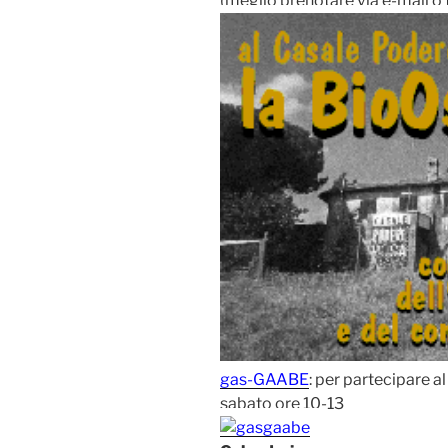
(meglio prenotare via e-mail o 
gas-GAABE
: per partecipare a
sabato ore 10-13