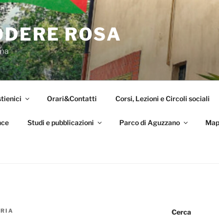
ODERE ROSA
oma
tienici
Orari&Contatti
Corsi, Lezioni e Circoli sociali
nce
Studi e pubblicazioni
Parco di Aguzzano
Map
RIA
Cerca