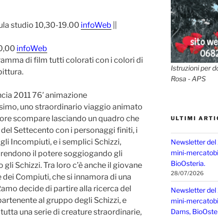
ula studio 10,30-19.00
infoWeb
||
20,00
infoWeb
mma di film tutti colorati con i colori di
Istruzioni per d
pittura.
Rosa - APS
ncia 2011 76′ animazione
ssimo, uno straordinario viaggio animato
ttore scompare lasciando un quadro che
ULTIMI ARTI
del Settecento con i personaggi finiti, i
gli Incompiuti, e i semplici Schizzi,
Newsletter del
mini-mercatobio
prendono il potere soggiogando gli
BioOsteria.
gli Schizzi. Tra loro c’è anche il giovane
28/07/2026
 dei Compiuti, che si innamora di una
amo decide di partire alla ricerca del
Newsletter del
artenente al gruppo degli Schizzi, e
mini-mercatobio,
tutta una serie di creature straordinarie,
Dams, BioOster