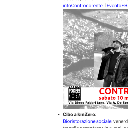
infoControcorente
||
EventoFB
Cibo a kmZero
:
Bioristorazione sociale
: vener