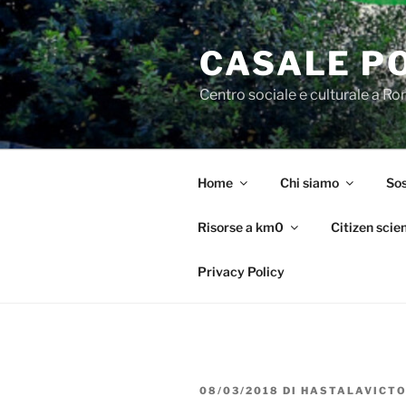
Salta
al
CASALE P
contenuto
Centro sociale e culturale a R
Home
Chi siamo
Sos
Risorse a km0
Citizen scie
Privacy Policy
PUBBLICATO
08/03/2018
DI
HASTALAVICTO
IL