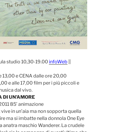
ula studio 10,30-19.00
infoWeb
||
 13,00 e CENA dalle ore 20,00
00 e alle 17,00 film per i più piccoli e
musica dal vivo.
IA DI UN’AMORE
2011 85’ animazione
: vive in un’aia ma non sopporta quella
gire ma si imbatte nella donnola One Eye
sa anatra maschio Wanderer. La crudele