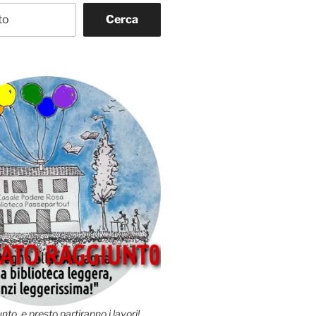
Cerca
nto, e presto partiranno i lavori!