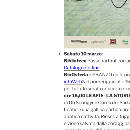
Sabato 10 marzo
:
Biblioteca
Passepartout con a
Catalogo on-line
BioOsteria
a PRANZO dalle ore
infoWeb
Nel pomeriggio alle 15,
per tutti. In serata concerto di 
ore 15,00 LEAFIE- LA STOR
di Oh Seongyun Corea del Sud 
Leafie è una gallina particolare
apatica cattività. Riesce a fug
e viene salvata dalla coraggio