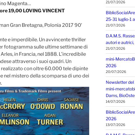
21/07/2026
atino Magenta…
ore 19,00 LOVING VINCENT
BiblioSocialAre
25-31 luglio-1
man Gran Bretagna, Polonia 2017 90′
21/07/2026
D.A.M.S. Rasse
te e imperdibile. Un avvincente thriller
autori e autric
r fotogramma sulle ultime settimane di
21/07/2026
Arles, in Francia, nel 1888. L’incredibile
mini-MercatoBIO
andese attraverso i suoi quadri. Un
2026
realizzato con oltre 60.000 tele dipinte
20/07/2026
 e nel mistero della scomparsa di uno dei
Newsletter del 
.
mini-mercatobio,
Dams, BioOster
14/07/2026
BiblioSocialAre
2026
13/07/2026