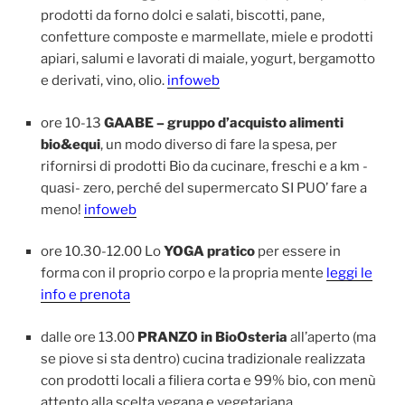
prodotti da forno dolci e salati, biscotti, pane,
confetture composte e marmellate, miele e prodotti
apiari, salumi e lavorati di maiale, yogurt, bergamotto
e derivati, vino, olio.
infoweb
ore 10-13
GAABE – gruppo d’acquisto alimenti
bio&equi
, un modo diverso di fare la spesa, per
rifornirsi di prodotti Bio da cucinare, freschi e a km -
quasi- zero, perché del supermercato SI PUO’ fare a
meno!
infoweb
ore 10.30-12.00 Lo
YOGA pratico
per essere in
forma con il proprio corpo e la propria mente
leggi le
info e prenota
dalle ore 13.00
PRANZO in BioOsteria
all’aperto (ma
se piove si sta dentro) cucina tradizionale realizzata
con prodotti locali a filiera corta e 99% bio, con menù
attento alla scelta vegana e vegetariana