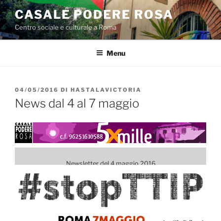
Salta
CASALE PODERE ROSA
al
Centro sociale e culturale a Roma
contenuto
Menu
PUBBLICATO
04/05/2016
DI
HASTALAVICTORIA
IL
News dal 4 al 7 maggio
Newsletter del 4.maggio.2016