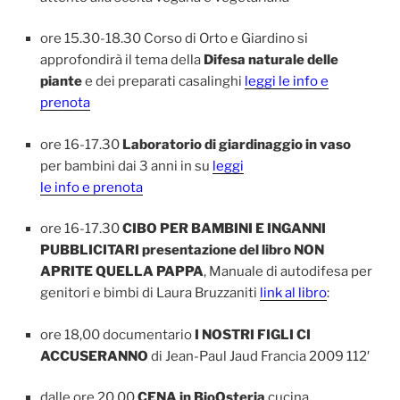
ore 15.30-18.30 Corso di Orto e Giardino si
approfondirà il tema della
Difesa naturale delle
piante
e dei preparati casalinghi
leggi le info e
prenota
ore 16-17.30
Laboratorio di giardinaggio in vaso
per bambini dai 3 anni in su
leggi
le info e prenota
ore 16-17.30
CIBO PER BAMBINI E INGANNI
PUBBLICITARI presentazione del libro NON
APRITE QUELLA PAPPA
, Manuale di autodifesa per
genitori e bimbi di Laura Bruzzaniti
link al libro
:
ore 18,00 documentario
I NOSTRI FIGLI CI
ACCUSERANNO
di Jean-Paul Jaud Francia 2009 112′
dalle ore 20.00
CENA in BioOsteria
cucina