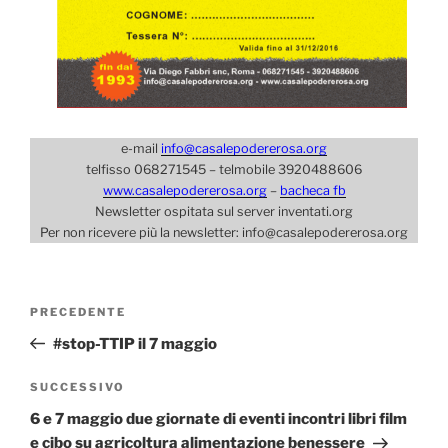
e-mail
info@casalepodererosa.org
telfisso 068271545 – telmobile 3920488606
www.casalepodererosa.org
–
bacheca fb
Newsletter ospitata sul server inventati.org
Per non ricevere più la newsletter: info@casalepodererosa.org
Navigazione
Articolo
PRECEDENTE
articoli
precedente:
#stop-TTIP il 7 maggio
Articolo
SUCCESSIVO
successivo
6 e 7 maggio due giornate di eventi incontri libri film
e cibo su agricoltura alimentazione benessere