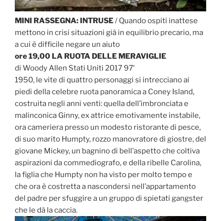
MINI RASSEGNA: INTRUSE
/ Quando ospiti inattese
mettono in crisi situazioni già in equilibrio precario, ma
a cui è difficile negare un aiuto
ore 19,00 LA RUOTA DELLE MERAVIGLIE
di Woody Allen Stati Uniti 2017 97′
1950, le vite di quattro personaggi si intrecciano ai
piedi della celebre ruota panoramica a Coney Island,
costruita negli anni venti: quella dell’imbronciata e
malinconica Ginny, ex attrice emotivamente instabile,
ora cameriera presso un modesto ristorante di pesce,
di suo marito Humpty, rozzo manovratore di giostre, del
giovane Mickey, un bagnino di bell’aspetto che coltiva
aspirazioni da commediografo, e della ribelle Carolina,
la figlia che Humpty non ha visto per molto tempo e
che ora è costretta a nascondersi nell’appartamento
del padre per sfuggire a un gruppo di spietati gangster
che le dà la caccia.