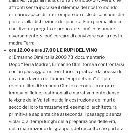
dalla Norvegia all’India, di un altro modo-di-vivere, che
affronti senza ipocrisie il dilemma del nostro mondo
ormai incapace di interrompere un ciclo di consumi che
porterà alla distruzione del pianeta. È un poema filmico
che diventa progetto e proposta: si può consumare
diversamente, si può cercare di convivere con la nostra
madre Terra.
ore 12,00 e ore 17,00 LE RUPI DEL VINO
di Ermanno Olmi Italia 2009 73’ documentario
Dopo “Terra Madre”, Ermanno Olmi torna a confrontarsi
con un paesaggio, un territorio, la pratica e la poesia di
un antico lavoro dell’uomo. “Rupi del vino” è il più
recente film di Ermanno Olmi e racconta, in un’ora di
immagini fluide, testimoniali e narrativamente dense,
le vigne della Valtellina: dalla costruzione dei muri a
secco dei loro terrazzamenti, esempi di architettura
primitiva e sapiente che asseconda il paesaggio senza
violarlo, ai tempi lunghi della preparazione delle viti,
della maturazione dei grappoli, del raccolto che porterà