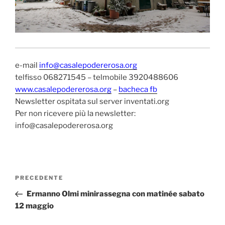
e-mail
info@casalepodererosa.org
telfisso 068271545 – telmobile 3920488606
www.casalepodererosa.org
–
bacheca fb
Newsletter ospitata sul server inventati.org
Per non ricevere più la newsletter:
info@casalepodererosa.org
Navigazione
Articolo
PRECEDENTE
articoli
precedente:
Ermanno Olmi minirassegna con matinée sabato
12 maggio