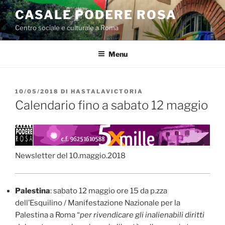
Salta
CASALE PODERE ROSA
al
Centro sociale e culturale a Roma
contenuto
Menu
PUBBLICATO
10/05/2018
DI
HASTALAVICTORIA
IL
Calendario fino a sabato 12 maggio
Newsletter del 10.maggio.2018
Palestina
: sabato 12 maggio ore 15 da p.zza
dell’Esquilino / Manifestazione Nazionale per la
Palestina a Roma “
per rivendicare gli inalienabili diritti