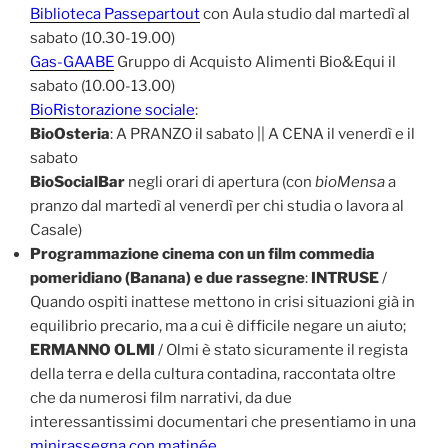
Biblioteca Passepartout
con Aula studio dal martedì al
sabato (10.30-19.00)
Gas-GAABE
Gruppo di Acquisto Alimenti Bio&Equi il
sabato (10.00-13.00)
BioRistorazione sociale
:
BioOsteria
: A PRANZO il sabato || A CENA il venerdì e il
sabato
BioSocialBar
negli orari di apertura (con
bioMensa
a
pranzo dal martedì al venerdì per chi studia o lavora al
Casale)
Programmazione cinema con un film commedia
pomeridiano (Banana) e due rassegne
:
INTRUSE
/
Quando ospiti inattese mettono in crisi situazioni già in
equilibrio precario, ma a cui è difficile negare un aiuto;
ERMANNO OLMI
/ Olmi è stato sicuramente il regista
della terra e della cultura contadina, raccontata oltre
che da numerosi film narrativi, da due
interessantissimi documentari che presentiamo in una
minirassegna con matinée