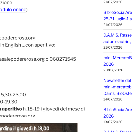
azione
21/07/2026
dulo online
)
BiblioSocialAre
25-31 luglio-1
21/07/2026
D.A.M.S. Rasse
alepodererosa.org
autori e autric
in English …con aperitivo:
21/07/2026
mini-MercatoBIO
@casalepodererosa.org o 068271545
2026
20/07/2026
Newsletter del 
mini-mercatobio,
Dams, BioOster
15,30-23,00
14/07/2026
30-19,30
 aperitivo
h. 18-19 i giovedì del mese di
BiblioSocialAre
epodererosa.org
2026
13/07/2026