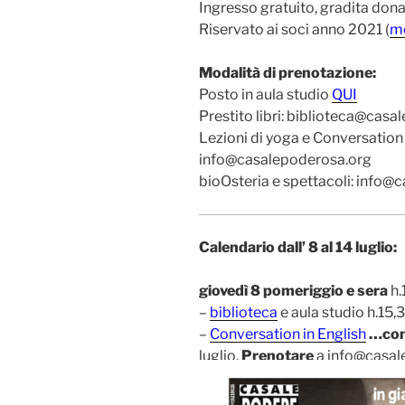
Ingresso gratuito, gradita don
Riservato ai soci anno 2021 (
mo
Modalità di prenotazione:
Posto in aula studio
QUI
Prestito libri: biblioteca@cas
Lezioni di yoga e Conversation 
info@casalepoderosa.org
bioOsteria e spettacoli: info
Calendario dall’ 8 al 14 luglio:
giovedì 8
pomeriggio e sera
h.
–
biblioteca
e aula studio h.15,
–
Conversation in English
…con
luglio.
Prenotare
a info@casal