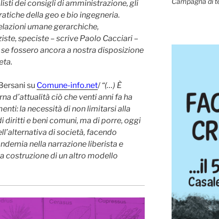
Campagna di t
sti dei consigli di amministrazione, gli
ratiche della geo e bio ingegneria.
lazioni umane gerarchiche,
ziste, speciste – scrive Paolo Cacciari –
se fossero ancora a nostra disposizione
eta.
Bersani su
Comune-info.net
/
“(…) È
a d’attualità ciò che venti anni fa ha
i: la necessità di non limitarsi alla
di diritti e beni comuni, ma di porre, oggi
dell’alternativa di società, facendo
andemia nella narrazione liberista e
la costruzione di un altro modello