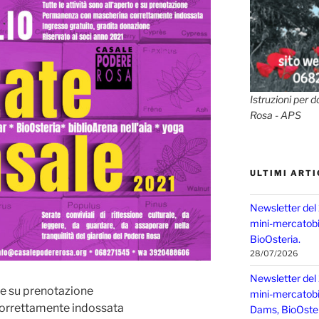
Istruzioni per d
Rosa - APS
ULTIMI ARTI
Newsletter del
mini-mercatobio
BioOsteria.
28/07/2026
Newsletter del
o e su prenotazione
mini-mercatobio,
orrettamente indossata
Dams, BioOster