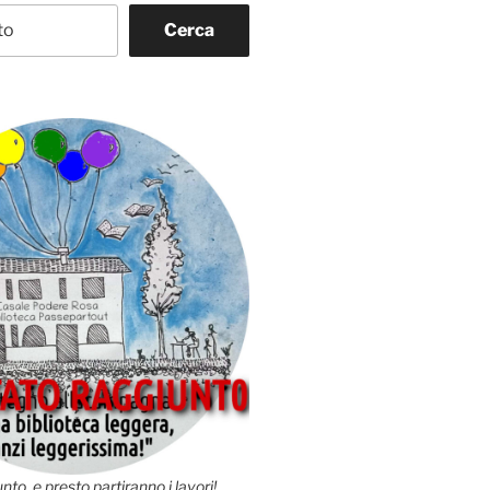
Cerca
nto, e presto partiranno i lavori!