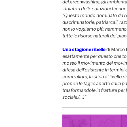
del greenwashing, gli ambientali
idolatori delle soluzioni tecnoc
“Questo mondo dominato da re
discriminatorie, patriarcali, raz
non lo vogliamo più, nemmeno 
tutte le risorse naturali del pian
Una stagione ribelle
di Marco 
esattamente per questo che torn
mosso il movimento dei moviment
difesa dell’esistente in termini 
come allora, la sfida al livello 
proprie le faglie aperte dalla p
trasformandole in fratture per 
sociale.(…)”