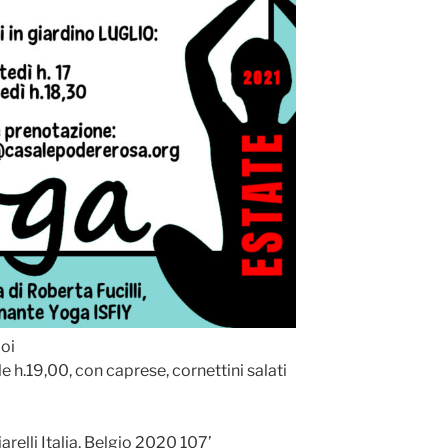
poi
le h.19,00, con caprese, cornettini salati
relli Italia, Belgio 2020 107’