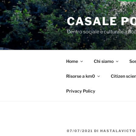
Salta
al
CASALE P
contenuto
Centro sociale e culturale a R
Home
Chi siamo
Sos
Risorse a km0
Citizen scie
Privacy Policy
PUBBLICATO
07/07/2021
DI
HASTALAVICTO
IL