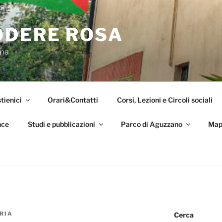
ODERE ROSA
oma
tienici
Orari&Contatti
Corsi, Lezioni e Circoli sociali
nce
Studi e pubblicazioni
Parco di Aguzzano
Map
RIA
Cerca