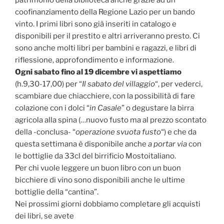
patrimonio della biblioteca anche grazie ad un
coofinanziamento della Regione Lazio per un bando
vinto. I primi libri sono già inseriti in catalogo e
disponibili per il prestito e altri arriveranno presto. Ci
sono anche molti libri per bambini e ragazzi, e libri di
riflessione, approfondimento e informazione.
Ogni sabato fino al 19 dicembre vi aspettiamo
(h.9,30-17,00) per “
Il sabato del villaggio
“, per vederci,
scambiare due chiacchiere, con la possibilità di fare
colazione con i dolci “
in Casale
” o degustare la birra
agricola alla spina (…nuovo fusto ma al prezzo scontato
della -conclusa- “
operazione svuota fusto
“) e che da
questa settimana è disponibile anche
a portar via
con
le bottiglie da 33cl del birrificio Mostoitaliano.
Per chi vuole leggere un buon libro con un buon
bicchiere di vino sono disponibili anche le ultime
bottiglie della “cantina”.
Nei prossimi giorni dobbiamo completare gli acquisti
dei libri, se avete