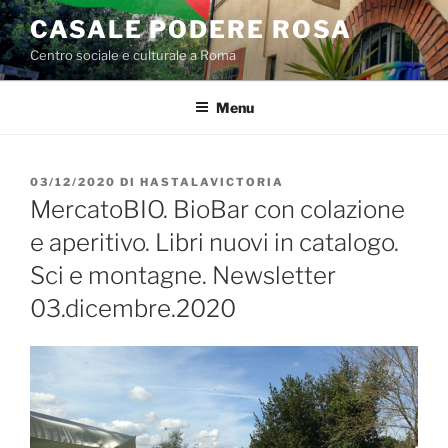
Salta
CASALE PODERE ROSA
al
Centro sociale e culturale a Roma
contenuto
Menu
PUBBLICATO
03/12/2020
DI
HASTALAVICTORIA
IL
MercatoBIO. BioBar con colazione
e aperitivo. Libri nuovi in catalogo.
Sci e montagne. Newsletter
03.dicembre.2020