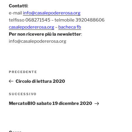
Contatti
:
e-mail
info@casalepodererosa.org
telfisso 068271545 – telmobile 3920488606
casalepodererosa.org
–
bacheca fb
Per non ricevere più la newsletter
:
info@casalepodererosa.org
Navigazione
Articolo
PRECEDENTE
articoli
precedente:
Circolo di lettura 2020
Articolo
SUCCESSIVO
successivo
MercatoBIO sabato 19 dicembre 2020