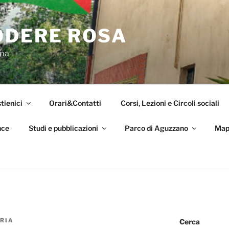
ODERE ROSA
oma
tienici
Orari&Contatti
Corsi, Lezioni e Circoli sociali
nce
Studi e pubblicazioni
Parco di Aguzzano
Map
RIA
Cerca