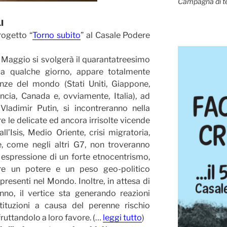
Campagna di t
I
rogetto “
Torno subito
” al Casale Podere
di Maggio si svolgerà il quarantatreesimo
a qualche giorno, appare totalmente
enze del mondo (Stati Uniti, Giappone,
cia, Canada e, ovviamente, Italia), ad
Vladimir Putin, si incontreranno nella
re le delicate ed ancora irrisolte vicende
all’Isis, Medio Oriente, crisi migratoria,
, come negli altri G7, non troveranno
no espressione di un forte etnocentrismo,
e un potere e un peso geo-politico
 presenti nel Mondo. Inoltre, in attesa di
nno, il vertice sta generando reazioni
stituzioni a causa del perenne rischio
ruttandolo a loro favore. (…
leggi tutto
)