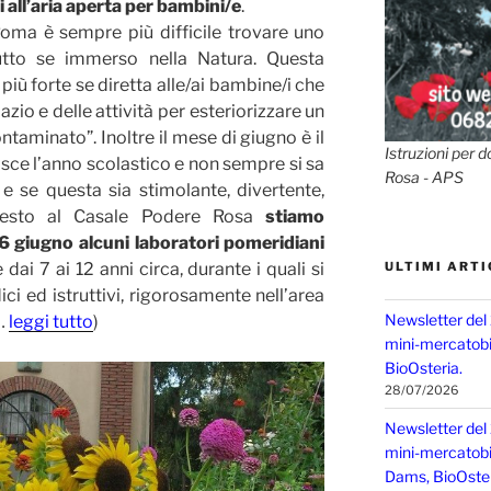
 all’aria aperta per bambini/e
.
oma è sempre più difficile trovare uno
tutto se immerso nella Natura. Questa
iù forte se diretta alle/ai bambine/i che
io e delle attività per esteriorizzare un
aminato”. Inoltre il mese di giugno è il
Istruzioni per d
isce l’anno scolastico e non sempre si sa
Rosa - APS
 e se questa sia stimolante, divertente,
questo al Casale Podere Rosa
stiamo
6 giugno alcuni laboratori pomeridiani
dai 7 ai 12 anni circa, durante i quali si
ULTIMI ARTI
i ed istruttivi, rigorosamente nell’area
Newsletter del
(…
leggi tutto
)
mini-mercatobio
BioOsteria.
28/07/2026
Newsletter del
mini-mercatobio,
Dams, BioOster