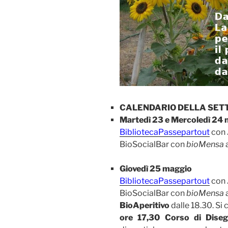
CALENDARIO DELLA SET
Martedì 23 e Mercoledì 24
BibliotecaPassepartout
con 
BioSocialBar con
bioMensa
a
Giovedì 25 maggio
BibliotecaPassepartout
con 
BioSocialBar con
bioMensa
a
BioAperitivo
dalle 18.30. Si 
ore 17,30 Corso di Dise