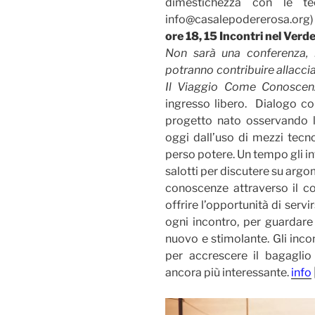
dimestichezza con le te
info@casalepodererosa.org)
ore 18, 15 Incontri nel Ver
Non sarà una conferenza, m
potranno contribuire allacci
Il Viaggio Come Conoscen
ingresso libero. Dialogo con
progetto nato osservando la
oggi dall’uso di mezzi tecn
perso potere. Un tempo gli inte
salotti per discutere su argo
conoscenze attraverso il co
offrire l’opportunità di servir
ogni incontro, per guardar
nuovo e stimolante. Gli incon
per accrescere il bagagli
ancora più interessante.
info