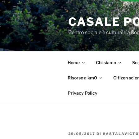
Salta
al
CASALE P
contenuto
Centro sociale e culturale a R
Home
Chi siamo
Sos
Risorse a km0
Citizen scie
Privacy Policy
PUBBLICATO
29/05/2017
DI
HASTALAVICTO
IL