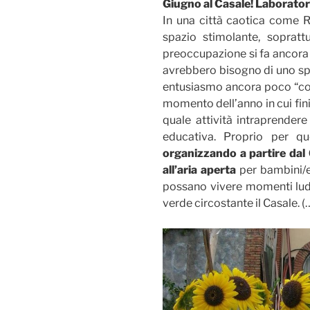
Giugno al Casale! Laboratori
In una città caotica come R
spazio stimolante, soprat
preoccupazione si fa ancora p
avrebbero bisogno di uno spaz
entusiasmo ancora poco “cont
momento dell’anno in cui fin
quale attività intraprendere
educativa. Proprio per 
organizzando a partire dal 
all’aria aperta
per bambini/e 
possano vivere momenti ludic
verde circostante il Casale. 