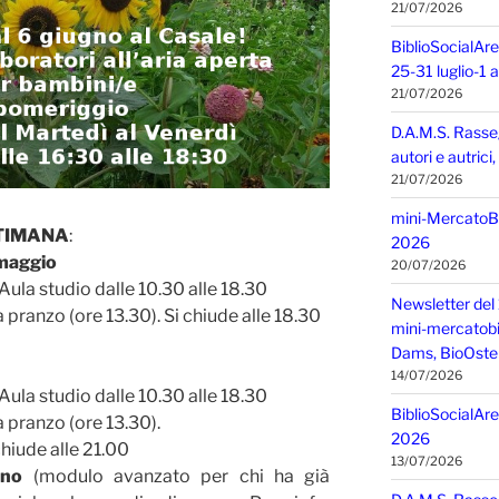
21/07/2026
BiblioSocialAre
25-31 luglio-1
21/07/2026
D.A.M.S. Rasse
autori e autric
21/07/2026
mini-MercatoBIO
TIMANA
:
2026
 maggio
20/07/2026
Aula studio dalle 10.30 alle 18.30
Newsletter del 
 pranzo (ore 13.30). Si chiude alle 18.30
mini-mercatobio,
Dams, BioOster
14/07/2026
Aula studio dalle 10.30 alle 18.30
BiblioSocialAre
 pranzo (ore 13.30).
2026
chiude alle 21.00
13/07/2026
gno
(modulo avanzato per chi ha già