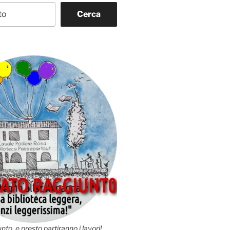
Cerca
nto, e presto partiranno i lavori!