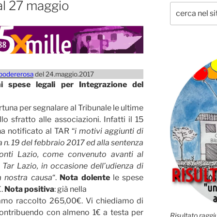
al 27 maggio
podererosa
del 24.maggio.2017
 spese legali per Integrazione del
rtuna per segnalare al Tribunale le ultime
o sfratto alle associazioni. Infatti il 15
a notificato al TAR “
i motivi aggiunti di
a n. 19 del febbraio 2017 ed alla sentenza
onti Lazio, come convenuto avanti al
l Tar Lazio, in occasione dell’udienza di
a nostra causa
“.
Nota dolente
le spese
€.
Nota positiva
: già nella
amo raccolto 265,00€. Vi chiediamo di
contribuendo con almeno 1€ a testa per
Risultato raggiu