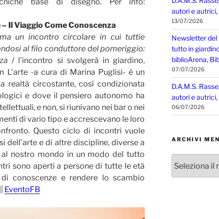
D.A.M.S. Rasse
cniche base di disegno. Per info:
autori e autrici
13/07/2026
de – Il Viaggio Come Conoscenza
a un incontro circolare in cui tuttie
Newsletter del
andosi al filo conduttore del pomeriggio:
tutto in giardin
biblioArena, Bib
za
/ l’incontro si svolgerà in giardino,
07/07/2026
 L’arte -a cura di Marina Puglisi- è un
 realtà circostante, così condizionata
D.A.M.S. Rasse
ologici e dove il pensiero autonomo ha
autori e autrici
llettuali, e non, si riunivano nei bar o nei
06/07/2026
menti di vario tipo e accrescevano le loro
nfronto. Questo ciclo di incontri vuole
ARCHIVI MEN
si dell’arte e di altre discipline, diverse a
e al nostro mondo in un modo del tutto
Archivi
tri sono aperti a persone di tutte le età
mensili
o di conoscenze e rendere lo scambio
||
EventoFB