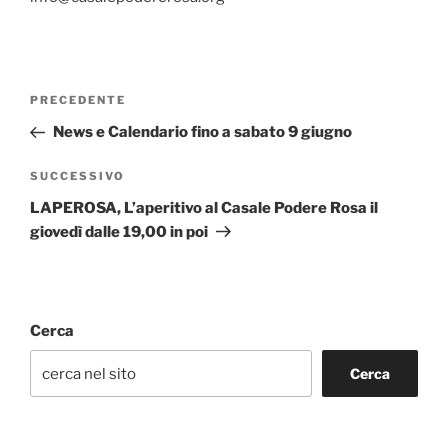
Navigazione
Articolo
PRECEDENTE
articoli
precedente:
News e Calendario fino a sabato 9 giugno
Articolo
SUCCESSIVO
successivo
LAPEROSA, L’aperitivo al Casale Podere Rosa il
giovedì dalle 19,00 in poi
Cerca
Cerca