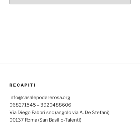
mensili
RECAPITI
info@casalepodererosa.org
068271545 – 3920488606
Via Diego Fabbri snc (angolo via A. De Stefani)
00137 Roma (San Basilio-Talenti)