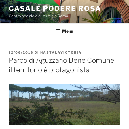
Salta
CASALE PODERE ROSA
al
Centro sociale e culturale a Roma
contenuto
Menu
PUBBLICATO
12/06/2018
DI
HASTALAVICTORIA
IL
Parco di Aguzzano Bene Comune:
il territorio è protagonista