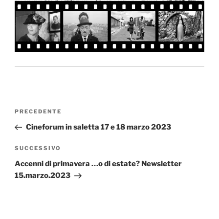
Navigazione
Articolo
PRECEDENTE
articoli
precedente:
Cineforum in saletta 17 e 18 marzo 2023
Articolo
SUCCESSIVO
successivo
Accenni di primavera …o di estate? Newsletter
15.marzo.2023