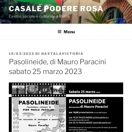
Salta
CASALE PODERE ROSA
al
Centro sociale e culturale a Roma
contenuto
Menu
PUBBLICATO
15/03/2023
DI
HASTALAVICTORIA
IL
Pasolineide, di Mauro Paracini
sabato 25 marzo 2023