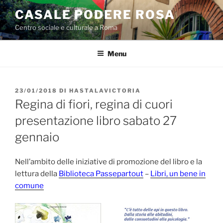
Salta
CASALE PODERE ROSA
al
Centro sociale e culturale a Roma
contenuto
Menu
PUBBLICATO
23/01/2018
DI
HASTALAVICTORIA
IL
Regina di fiori, regina di cuori
presentazione libro sabato 27
gennaio
Nell’ambito delle iniziative di promozione del libro e la
lettura della
Biblioteca Passepartout
–
Libri, un bene in
comune