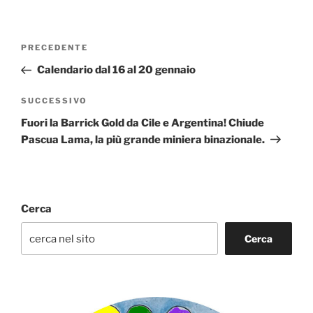
Navigazione
Articolo
PRECEDENTE
articoli
precedente:
Calendario dal 16 al 20 gennaio
Articolo
SUCCESSIVO
successivo
Fuori la Barrick Gold da Cile e Argentina! Chiude
Pascua Lama, la più grande miniera binazionale.
Cerca
Cerca