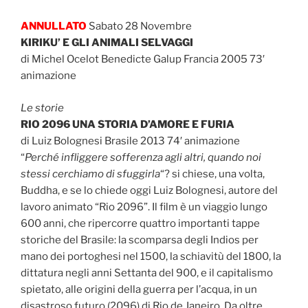
ANNULLATO
Sabato 28 Novembre
KIRIKU’ E GLI ANIMALI SELVAGGI
di Michel Ocelot Benedicte Galup Francia 2005 73′
animazione
Le storie
RIO 2096 UNA STORIA D’AMORE E FURIA
di Luiz Bolognesi Brasile 2013 74′ animazione
“
Perché infliggere sofferenza agli altri, quando noi
stessi cerchiamo di sfuggirla
“? si chiese, una volta,
Buddha, e se lo chiede oggi Luiz Bolognesi, autore del
lavoro animato “Rio 2096”. Il film è un viaggio lungo
600 anni, che ripercorre quattro importanti tappe
storiche del Brasile: la scomparsa degli Indios per
mano dei portoghesi nel 1500, la schiavitù del 1800, la
dittatura negli anni Settanta del 900, e il capitalismo
spietato, alle origini della guerra per l’acqua, in un
disastroso futuro (2096) di Rio de Janeiro. Da oltre