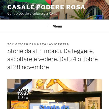
Salta
CASALE PODERE ROSA
al
Centro sociale e culturale a Roma
contenuto
Menu
PUBBLICATO
20/10/2020
DI
HASTALAVICTORIA
IL
Storie da altri mondi. Da leggere,
ascoltare e vedere. Dal 24 ottobre
al 28 novembre