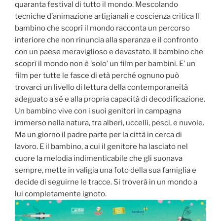
quaranta festival di tutto il mondo. Mescolando
tecniche d’animazione artigianali e coscienza critica Il
bambino che scoprì il mondo racconta un percorso
interiore che non rinuncia alla speranza e il confronto
con un paese meraviglioso e devastato. Il bambino che
scoprì il mondo non è ‘solo’ un film per bambini. E’ un
film per tutte le fasce di età perché ognuno può
trovarci un livello di lettura della contemporaneità
adeguato a sé e alla propria capacità di decodificazione.
Un bambino vive con i suoi genitori in campagna
immerso nella natura, tra alberi, uccelli, pesci, e nuvole.
Ma un giorno il padre parte per la città in cerca di
lavoro. E il bambino, a cui il genitore ha lasciato nel
cuore la melodia indimenticabile che gli suonava
sempre, mette in valigia una foto della sua famiglia e
decide di seguirne le tracce. Si troverà in un mondo a
lui completamente ignoto.