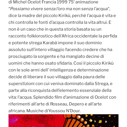
di Michel Ocelot Francia 1999 75′ animazione
“
Possiamo vivere senza l’oro ma non senza l’acqua
“,
dice la madre del piccolo Kirikù, perché l’acqua è vita e
chi controlla le fonti d’acqua controlla la vita altrui. E
non è un caso che in questa storia basata su un
racconto folklorostico dell’Africa occidentale la perfida
e potente strega Karabà impone il suo dominio
assoluto sull’intero villaggio facendo credere che ha
prosciugato la sorgente e ha mangiato decine di
uomini che hanno osato sfidarla. Così il piccolo Kirikù
con le sole armi dell’ intelligenza e determinazione
decide di liberare il suo villaggio dalla paura delle
superstizioni con cui veniva dominato dalla Strega, e
parte alla riconquista dell’elemento essenziale della
vita: l’acqua. Splendido film d’animazione di Ocelot con
riferimenti all’arte di Rosseau, Depero e all’arte
africana. Musiche diYoussou N’Dour.