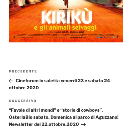
Navigazione
Articolo
PRECEDENTE
articoli
precedente:
Cineforum in saletta venerdì 23 e sabato 24
ottobre 2020
Articolo
SUCCESSIVO
successivo
“Favole di altri mondi” e “storie di cowboys”.
OsteriaBio sabato. Domenica al parco di Aguzzano!
Newsletter del 22.ottobre.2020