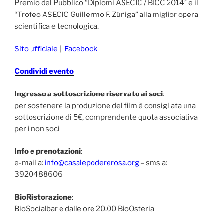
Premio del Pubblico “Diplomi ASECIC / BICC 2014” e il
“Trofeo ASECIC Guillermo F. Zúñiga” alla miglior opera
scientifica e tecnologica.
Sito ufficiale
||
Facebook
Condividi evento
Ingresso a sottoscrizione riservato ai soci
:
per sostenere la produzione del film è consigliata una
sottoscrizione di 5€, comprendente quota associativa
per i non soci
Info e prenotazioni
:
e-mail a:
info@casalepodererosa.org
– sms a:
3920488606
BioRistorazione
:
BioSocialbar e dalle ore 20.00 BioOsteria