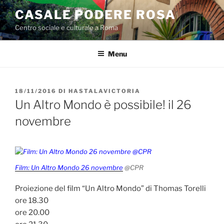
Salta
CASALE PODERE ROSA
al
Centro sociale e culturale a Roma
contenuto
Menu
PUBBLICATO
18/11/2016
DI
HASTALAVICTORIA
IL
Un Altro Mondo è possibile! il 26
novembre
Film: Un Altro Mondo 26 novembre
@CPR
Proiezione del film “Un Altro Mondo” di Thomas Torelli
ore 18.30
ore 20.00