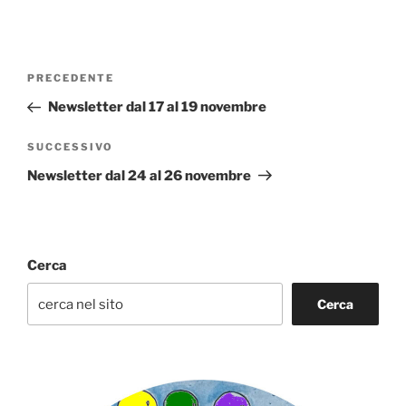
Navigazione
Articolo
PRECEDENTE
articoli
precedente:
Newsletter dal 17 al 19 novembre
Articolo
SUCCESSIVO
successivo
Newsletter dal 24 al 26 novembre
Cerca
Cerca