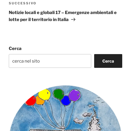
Articolo
SUCCESSIVO
successivo
Notizie locali e globali 17 – Emergenze ambientali e
lotte per il territorio in Italia
Cerca
Cerca