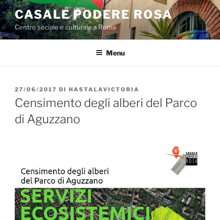
Salta
CASALE PODERE ROSA
al
Centro sociale e culturale a Roma
contenuto
Menu
PUBBLICATO
27/06/2017
DI
HASTALAVICTORIA
IL
Censimento degli alberi del Parco
di Aguzzano