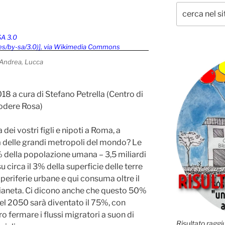
t’Andrea, Lucca
018 a cura di Stefano Petrella (Centro di
Podere Rosa)
ei vostri figli e nipoti a Roma, a
ra delle grandi metropoli del mondo? Le
% della popolazione umana – 3,5 miliardi
su circa il 3% della superficie delle terre
e periferie urbane e qui consuma oltre il
 pianeta. Ci dicono anche che questo 50%
el 2050 sarà diventato il 75%, con
 fermare i flussi migratori a suon di
Risultato raggiu