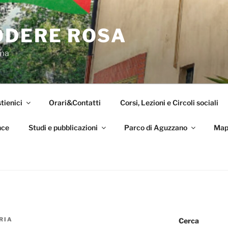
ODERE ROSA
oma
tienici
Orari&Contatti
Corsi, Lezioni e Circoli sociali
nce
Studi e pubblicazioni
Parco di Aguzzano
Map
RIA
Cerca