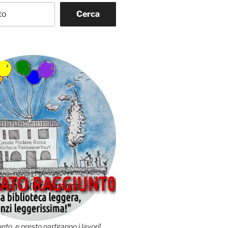
Cerca
nto, e presto partiranno i lavori!