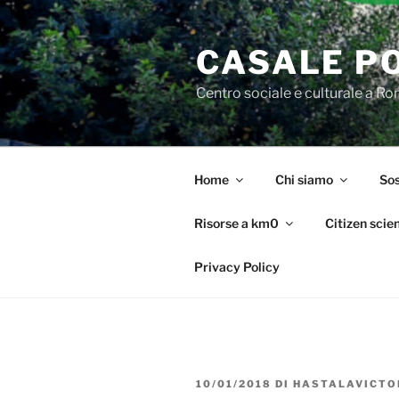
Salta
al
CASALE P
contenuto
Centro sociale e culturale a R
Home
Chi siamo
Sos
Risorse a km0
Citizen scie
Privacy Policy
PUBBLICATO
10/01/2018
DI
HASTALAVICTO
IL