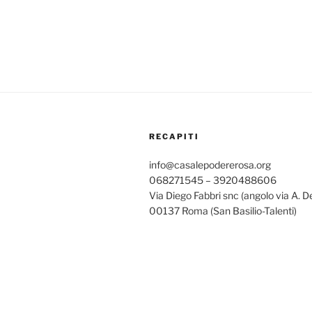
RECAPITI
info@casalepodererosa.org
068271545 – 3920488606
Via Diego Fabbri snc (angolo via A. D
00137 Roma (San Basilio-Talenti)