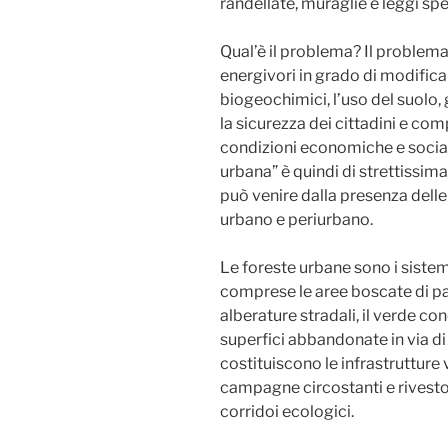
randellate, muraglie e leggi spec
Qual’è il problema? Il problema
energivori in grado di modificar
biogeochimici, l’uso del suolo, gl
la sicurezza dei cittadini e co
condizioni economiche e sociali.
urbana” è quindi di strettissim
può venire dalla presenza delle
urbano e periurbano.
Le foreste urbane sono i sistem
comprese le aree boscate di parch
alberature stradali, il verde co
superfici abbandonate in via di
costituiscono le infrastrutture 
campagne circostanti e rivesto
corridoi ecologici.