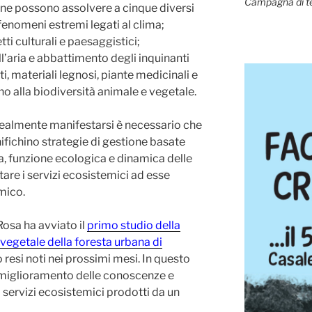
Campagna di t
ne possono assolvere a cinque diversi
 fenomeni estremi legati al clima;
ti culturali e paesaggistici;
l’aria e abbattimento degli inquinanti
ti, materiali legnosi, piante medicinali e
o alla biodiversità animale e vegetale.
realmente manifestarsi è necessario che
nifichino strategie di gestione basate
a, funzione ecologica e dinamica delle
are i servizi ecosistemici ad esse
omico.
osa ha avviato il
primo studio della
vegetale della foresta urbana di
nno resi noti nei prossimi mesi. In questo
 miglioramento delle conoscenze e
i servizi ecosistemici prodotti da un