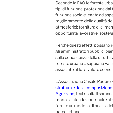
Secondo la FAO le foreste urba
tipi di funzione: protezione dai
funzione sociale legata ad aspet
miglioramento della qualità del
atmosferici; fornitura di alimen
opportunità lavorative; sostegn
Perché questi effetti possano 
gli amministratori pubblici pia
sulla conoscenza della struttur
foreste urbane e sappiano valut
associati e il loro valore econ
L’Associazione Casale Podere R
struttura e della composizione 
Aguzzano
, i cui risultati sara
modo si intende contribuire al
fornire un modello di analisi de
parco urbano.