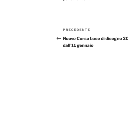
Navigazione
Articolo
PRECEDENTE
articoli
precedente:
Nuovo Corso base di disegno 2
dall’11 gennaio