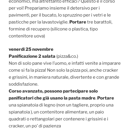
economici, ma altrettanto efficaci? Questo è il corso
per voi! Prepariamo insieme il detersivo per i
pavimenti, per il bucato, lo spruzzino per i vetri e le
pasticche per la lavastoviglie.
Portare
tre barattoli,
formine di recupero (silicone o plastica, tipo
contenitore uova)
venerdì 25 novembre
Panificazione 2 salata
(pizza&co.)
Non di solo pane vive l’uomo, e infatti venite a imparare
come si fa la pizza! Non solo la pizza poi, anche cracker
e grissini, in maniera naturale, divertente e con grande
soddisfazione.
Corso avanzato, possono partecipare solo
panificatori che già usano la pasta madre
.
Portare
una spianatoia di legno (non un tagliere, proprio una
spianatoia ), un contenitore alimentare, un paio
quadrati o rettangolari per contenere i grissini e i
cracker, un po’ di pazienza