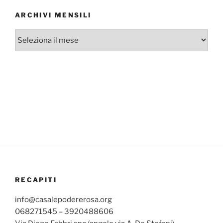
ARCHIVI MENSILI
Archivi
mensili
RECAPITI
info@casalepodererosa.org
068271545 – 3920488606