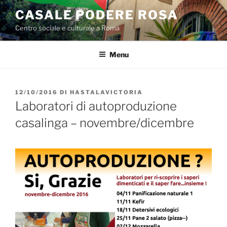
Salta
CASALE PODERE ROSA
al
Centro sociale e culturale a Roma
contenuto
Menu
PUBBLICATO
12/10/2016
DI
HASTALAVICTORIA
IL
Laboratori di autoproduzione
casalinga – novembre/dicembre