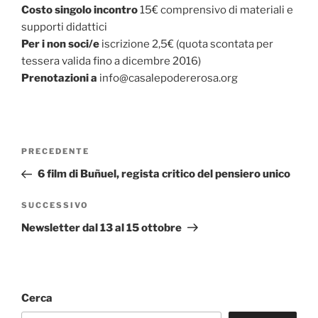
Costo singolo incontro
15€ comprensivo di materiali e
supporti didattici
Per i non soci/e
iscrizione 2,5€ (quota scontata per
tessera valida fino a dicembre 2016)
Prenotazioni a
info@casalepodererosa.org
Navigazione
Articolo
PRECEDENTE
articoli
precedente:
6 film di Buñuel, regista critico del pensiero unico
Articolo
SUCCESSIVO
successivo
Newsletter dal 13 al 15 ottobre
Cerca