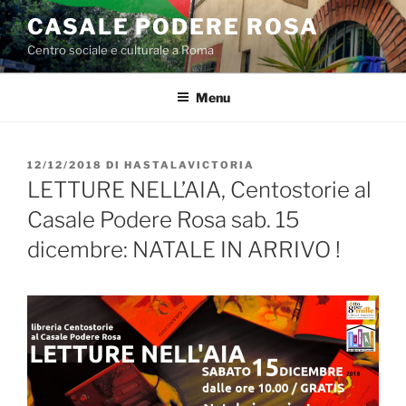
Salta
CASALE PODERE ROSA
al
Centro sociale e culturale a Roma
contenuto
Menu
PUBBLICATO
12/12/2018
DI
HASTALAVICTORIA
IL
LETTURE NELL’AIA, Centostorie al
Casale Podere Rosa sab. 15
dicembre: NATALE IN ARRIVO !