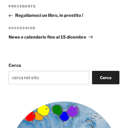
Navigazione
Articolo
PRECEDENTE
articoli
precedente:
Regaliamoci un libro, in prestito !
Articolo
SUCCESSIVO
successivo
News e calendario fino al 15 dicembre
Cerca
Cerca