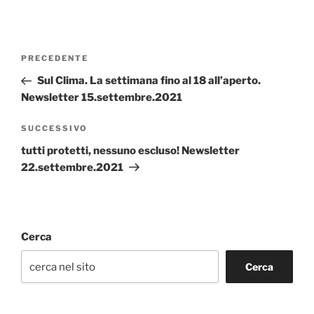
Navigazione
Articolo
PRECEDENTE
articoli
precedente:
Sul Clima. La settimana fino al 18 all’aperto.
Newsletter 15.settembre.2021
Articolo
SUCCESSIVO
successivo
tutti protetti, nessuno escluso! Newsletter
22.settembre.2021
Cerca
Cerca