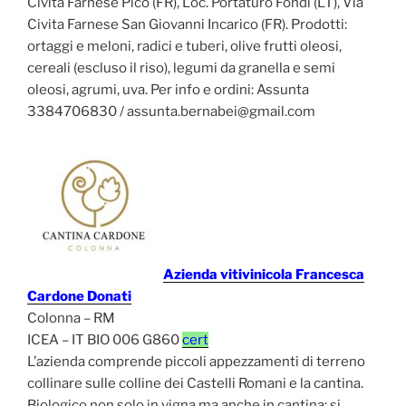
Civita Farnese Pico (FR), Loc. Portaturo Fondi (LT), Via
Civita Farnese San Giovanni Incarico (FR). Prodotti:
ortaggi e meloni, radici e tuberi, olive frutti oleosi,
cereali (escluso il riso), legumi da granella e semi
oleosi, agrumi, uva. Per info e ordini: Assunta
3384706830 / assunta.bernabei@gmail.com
Azienda vitivinicola Francesca
Cardone Donati
Colonna – RM
ICEA – IT BIO 006 G860
cert
L’azienda comprende piccoli appezzamenti di terreno
collinare sulle colline dei Castelli Romani e la cantina.
Biologico non solo in vigna ma anche in cantina: si