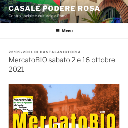
Salta
CASALE PODERE ROSA
al
Centro sociale e culturale a Roma
contenuto
Menu
PUBBLICATO
22/09/2021
DI
HASTALAVICTORIA
IL
MercatoBIO sabato 2 e 16 ottobre
2021