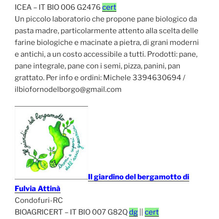
ICEA – IT BIO 006 G2476
cert
Un piccolo laboratorio che propone pane biologico da
pasta madre, particolarmente attento alla scelta delle
farine biologiche e macinate a pietra, di grani moderni
e antichi, a un costo accessibile a tutti. Prodotti: pane,
pane integrale, pane con i semi, pizza, panini, pan
grattato. Per info e ordini: Michele 3394630694 /
ilbiofornodelborgo@gmail.com
Il giardino del bergamotto di
Fulvia Attinà
Condofuri-RC
BIOAGRICERT – IT BIO 007 G82Q
dg
||
cert