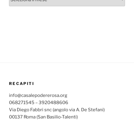
mensili
RECAPITI
info@casalepodererosa.org
068271545 – 3920488606
Via Diego Fabbri snc (angolo via A. De Stefani)
00137 Roma (San Basilio-Talenti)