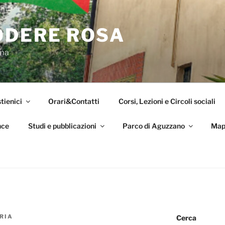
ODERE ROSA
oma
tienici
Orari&Contatti
Corsi, Lezioni e Circoli sociali
nce
Studi e pubblicazioni
Parco di Aguzzano
Map
RIA
Cerca