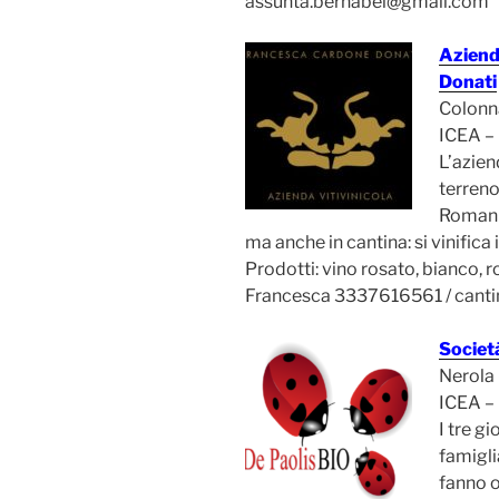
assunta.bernabei@gmail.com
Aziend
Donati
Colonn
ICEA –
L’azie
terreno 
Romani 
ma anche in cantina: si vinifica 
Prodotti: vino rosato, bianco, ro
Francesca 3337616561 / cant
Societ
Nerola
ICEA –
I tre g
famigli
fanno o