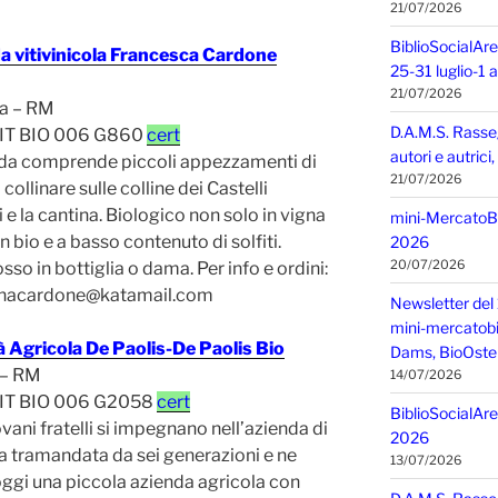
21/07/2026
BiblioSocialAre
a vitivinicola Francesca Cardone
25-31 luglio-1
21/07/2026
a – RM
D.A.M.S. Rasse
 IT BIO 006 G860
cert
autori e autric
nda comprende piccoli appezzamenti di
21/07/2026
collinare sulle colline dei Castelli
e la cantina. Biologico non solo in vigna
mini-MercatoBIO
in bio e a basso contenuto di solfiti.
2026
20/07/2026
sso in bottiglia o dama. Per info e ordini:
inacardone@katamail.com
Newsletter del 
mini-mercatobio,
à Agricola De Paolis-De Paolis Bio
Dams, BioOster
 – RM
14/07/2026
 IT BIO 006 G2058
cert
BiblioSocialAre
iovani fratelli si impegnano nell’azienda di
2026
a tramandata da sei generazioni e ne
13/07/2026
ggi una piccola azienda agricola con