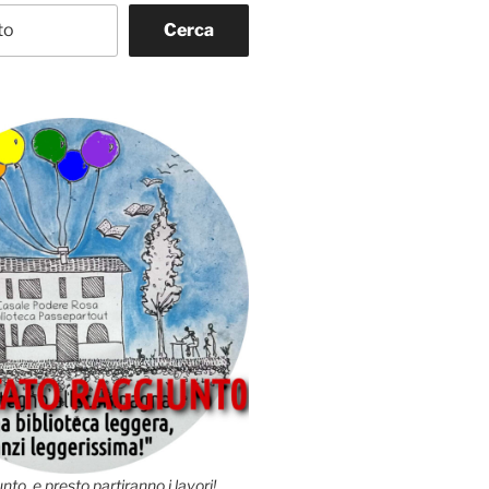
Cerca
nto, e presto partiranno i lavori!