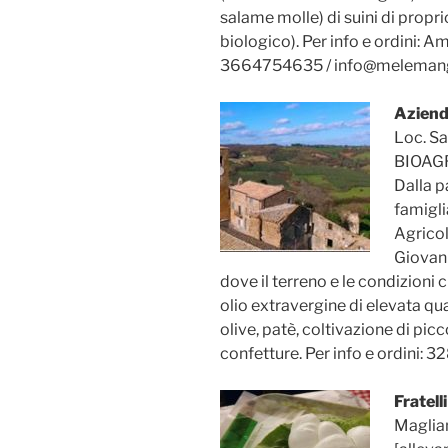
salame molle) di suini di propr
biologico). Per info e ordini:
3664754635 / info@melemang
Aziend
Loc. Sa
BIOAGR
Dalla p
famigli
Agricol
Giovann
dove il terreno e le condizioni
olio extravergine di elevata qual
olive, patè, coltivazione di picc
confetture. Per info e ordini
Fratell
Maglia