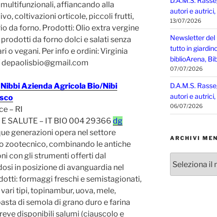
D.A.M.S. Rasse
 multifunzionali, affiancando alla
autori e autrici
vo, coltivazioni orticole, piccoli frutti,
13/07/2026
o da forno. Prodotti: Olio extra vergine
Newsletter del
i prodotti da forno dolci e salati senza
tutto in giardin
ri o vegani. Per info e ordini: Virginia
biblioArena, Bib
depaolisbio@gmail.com
07/07/2026
 Nibbi Azienda Agricola Bio/Nibi
D.A.M.S. Rasse
autori e autrici
sco
06/07/2026
ce – RI
E SALUTE – IT BIO 004 29366
dg
ue generazioni opera nel settore
ARCHIVI MEN
o zootecnico, combinando le antiche
oni con gli strumenti offerti dal
Archivi
si in posizione di avanguardia nel
mensili
otti: formaggi freschi e semistagionati,
e vari tipi, topinambur, uova, mele,
 pasta di semola di grano duro e farina
reve disponibili salumi (ciauscolo e