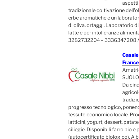
aspetti
tradizionale coltivazione dell’oli
erbe aromatiche e un laboratori
di oliva, ortaggi. Laboratorio d
latte e per intolleranze alimenta
3282732204 – 3336347208 / 
Casale
France
Amatri
SUOLO 
Da cinq
agricol
tradizi
progresso tecnologico, ponendo
tessuto economico locale. Prod
latticini, yogurt, dessert, patat
ciliegie. Disponibili farro bio e
(autocertificato biologico). A b