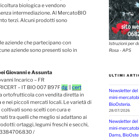
icoltura biologica e vendono
 senza intermediazione. Al MercatoBIO
o terzi. Alcuni prodotti sono
 le aziende che partecipano con
Istruzioni per d
une aziende sono presenti solo in
Rosa - APS
ei Giovanni e Assunta
ULTIMI ARTI
vanni Incarico – FR
ICERT – IT BIO 007 B97F
dg
||
cert
Newsletter del
 ortofrutticola con vendita diretta in
mini-mercatobio
 e nei piccoli mercati locali. Le varietà di
BioOsteria.
 coltivati sono scelti con cura e
28/07/2026
nati tra quelli che meglio si adattano ai
Newsletter del
Prodotti: ortaggi, legumi freschi e secchi,
mini-mercatobio,
nta 3384706830 /
Dams, BioOster