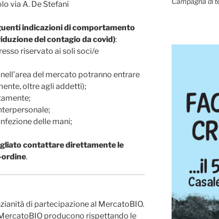
Campagna di t
lo via A. De Stefani
eguenti indicazioni di comportamento
riduzione del contagio da covid)
:
resso riservato ai soli soci/e
(nell’area del mercato potranno entrare
te, oltre agli addetti);
ttamente;
interpersonale;
sinfezione delle mani;
igliato contattare direttamente le
-ordine
.
anzianità di partecipazione al MercatoBIO.
 MercatoBIO producono rispettando le