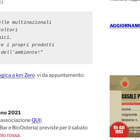
21
lle multinazionali

AGGIORNAMEN
oltori

ici,

e i propri prodotti

 dell’ambiente
!”
ogica a km Zero
vi da appuntamento:
0
anno 2021
ll’associazione
QUI
)
Bar e BioOsteria) previste per il sabato
hio rossa
.