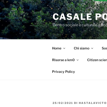
Salta
al
CASALE P
contenuto
Centro sociale e culturale a R
Home
Chi siamo
Sos
Risorse a km0
Citizen scie
Privacy Policy
PUBBLICATO
25/02/2021
DI
HASTALAVICTO
IL