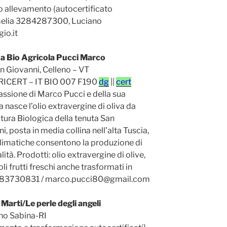
io allevamento (autocertificato
 Amelia 3284287300, Luciano
io.it
a Bio Agricola Pucci Marco
n Giovanni, Celleno – VT
ICERT – IT BIO 007 F190
dg
||
cert
assione di Marco Pucci e della sua
a nasce l’olio extravergine di oliva da
tura Biologica della tenuta San
i, posta in media collina nell’alta Tuscia,
 climatiche consentono la produzione di
ità. Prodotti: olio extravergine di olive,
oli frutti freschi anche trasformati in
: 3283730831 / marco.pucci80@gmail.com
i Marti/Le perle degli angeli
no Sabina-RI