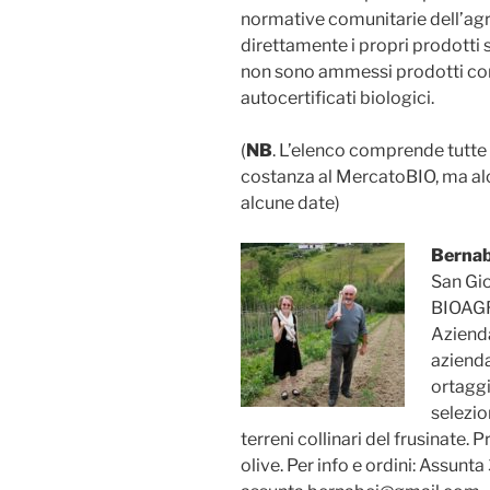
normative comunitarie dell’agr
direttamente i propri prodotti
non sono ammessi prodotti cont
autocertificati biologici.
(
NB
. L’elenco comprende tutte
costanza al MercatoBIO, ma alc
alcune date)
Bernab
San Gio
BIOAGR
Azienda
azienda
ortaggi
selezio
terreni collinari del frusinate. 
olive. Per info e ordini: Assu