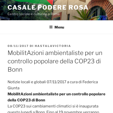
Salta
CASALE PODERE ROSA
al
Centro sociale e culturale a Roma
contenuto
Menu
PUBBLICATO
08/11/2017
DI
HASTALAVICTORIA
IL
MobilitAzioni ambientaliste per un
controllo popolare della COP23 di
Bonn
Notizie locali e globali 07/11/2017 a cura di Federica
Giunta
MobilitAzioni ambientaliste per un controllo popolare
della COP23 di Bonn
La COP23 sui cambiamenti climatici si è inaugurata
questo lunedì a Bonn. Fino al 19 novembre verranno