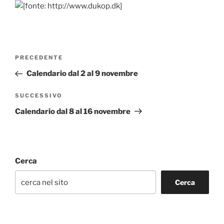
Navigazione
Articolo
PRECEDENTE
articoli
precedente:
Calendario dal 2 al 9 novembre
Articolo
SUCCESSIVO
successivo
Calendario dal 8 al 16 novembre
Cerca
Cerca