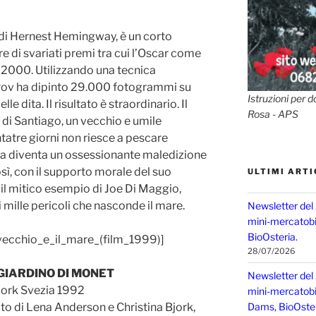
di Hernest Hemingway, è un corto
e di svariati premi tra cui l’Oscar come
 2000. Utilizzando una tecnica
ov ha dipinto 29.000 fotogrammi su
Istruzioni per d
le dita. Il risultato è straordinario. Il
Rosa - APS
a di Santiago, un vecchio e umile
atre giorni non riesce a pescare
ta diventa un ossessionante maledizione
ì, con il supporto morale del suo
ULTIMI ARTI
il mitico esempio di Joe Di Maggio,
 mille pericoli che nasconde il mare.
Newsletter del
mini-mercatobio
BioOsteria.
28/07/2026
GIARDINO DI MONET
Newsletter del
jork Svezia 1992
mini-mercatobio,
to di Lena Anderson e Christina Bjork,
Dams, BioOster