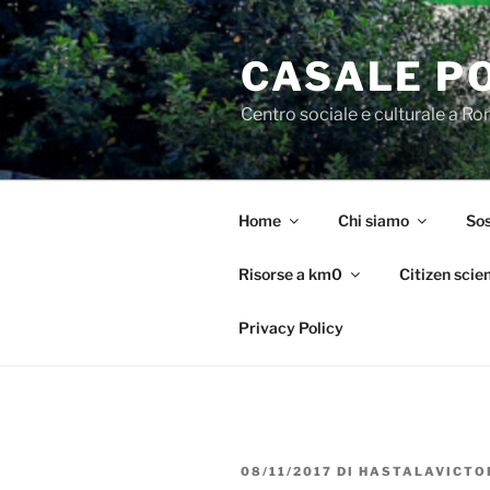
Salta
al
CASALE P
contenuto
Centro sociale e culturale a R
Home
Chi siamo
Sos
Risorse a km0
Citizen scie
Privacy Policy
PUBBLICATO
08/11/2017
DI
HASTALAVICTO
IL