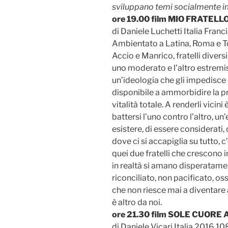
sviluppano temi socialmente i
ore 19.00 film MIO FRATELLO
di Daniele Luchetti Italia Fran
Ambientato a Latina, Roma e Tori
Accio e Manrico, fratelli diversi
uno moderato e l’altro estremis
un’ideologia che gli impedisce 
disponibile a ammorbidire la p
vitalità totale. A renderli vicini
battersi l’uno contro l’altro, un
esistere, di essere considerati, 
dove ci si accapiglia su tutto, 
quei due fratelli che crescono 
in realtà si amano disperatamen
riconciliato, non pacificato, os
che non riesce mai a diventare 
è altro da noi.
ore 21.30 film SOLE CUORE
di Daniele Vicari Italia 2016 10