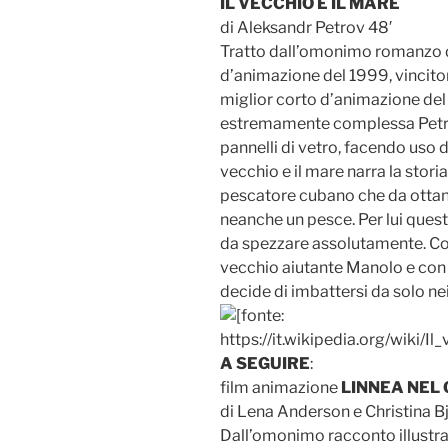
IL VECCHIO E IL MARE
di Aleksandr Petrov 48′
Tratto dall’omonimo romanzo 
d’animazione del 1999, vincitor
miglior corto d’animazione del
estremamente complessa Petr
pannelli di vetro, facendo uso del
vecchio e il mare narra la stori
pescatore cubano che da ottant
neanche un pesce. Per lui ques
da spezzare assolutamente. Cos
vecchio aiutante Manolo e con 
decide di imbattersi da solo nei
A SEGUIRE
:
film animazione
LINNEA NEL 
di Lena Anderson e Christina B
Dall’omonimo racconto illustra