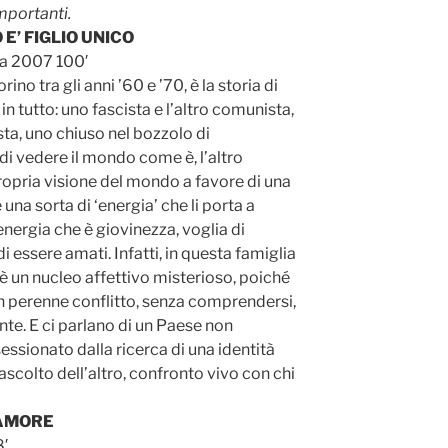
mportanti.
 E’ FIGLIO UNICO
cia 2007 100′
no tra gli anni ’60 e ’70, è la storia di
 in tutto: uno fascista e l’altro comunista,
ta, uno chiuso nel bozzolo di
di vedere il mondo come è, l’altro
ropria visione del mondo a favore di una
 è una sorta di ‘energia’ che li porta a
’energia che è giovinezza, voglia di
di essere amati. Infatti, in questa famiglia
c’è un nucleo affettivo misterioso, poiché
in perenne conflitto, senza comprendersi,
te. E ci parlano di un Paese non
sessionato dalla ricerca di una identità
ascolto dell’altro, confronto vivo con chi
 AMORE
8′