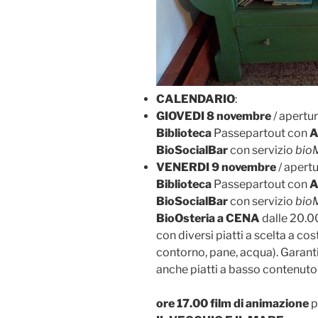
CALENDARIO
:
GIOVEDI 8 novembre
/ apertur
Biblioteca
Passepartout con
A
BioSocialBar
con servizio
bio
VENERDI 9 novembre
/ apertu
Biblioteca
Passepartout con
A
BioSocialBar
con servizio
bio
BioOsteria a CENA
dalle 20.00
con diversi piatti a scelta a c
contorno, pane, acqua). Garanti
anche piatti a basso contenuto 
ore 17.00 film di animazione
p