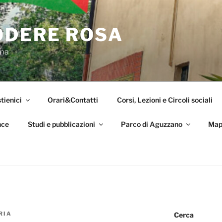
ODERE ROSA
oma
tienici
Orari&Contatti
Corsi, Lezioni e Circoli sociali
nce
Studi e pubblicazioni
Parco di Aguzzano
Map
RIA
Cerca