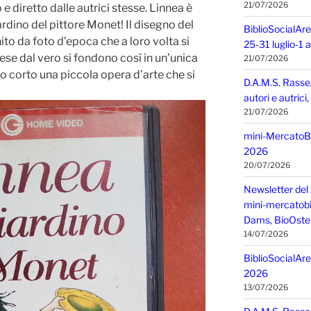
21/07/2026
 e diretto dalle autrici stesse. Linnea è
giardino del pittore Monet! Il disegno del
BiblioSocialAre
ito da foto d’epoca che a loro volta si
25-31 luglio-1
ese dal vero si fondono così in un’unica
21/07/2026
to corto una piccola opera d’arte che si
D.A.M.S. Rasse
autori e autric
21/07/2026
mini-MercatoBIO
2026
20/07/2026
Newsletter del 
mini-mercatobio,
Dams, BioOster
14/07/2026
BiblioSocialAre
2026
13/07/2026