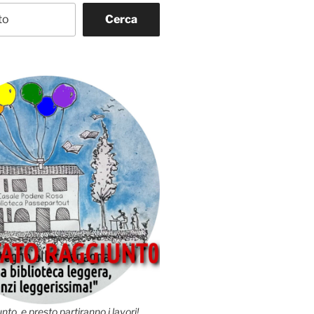
Cerca
nto, e presto partiranno i lavori!