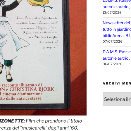
D.A.M.S. Rasse
autori e autrici
13/07/2026
Newsletter del
tutto in giardin
biblioArena, Bib
07/07/2026
D.A.M.S. Rasse
autori e autrici
06/07/2026
ARCHIVI MEN
Archivi
mensili
ANZONETTE
: Film che prendono il titolo
enza dei “musicarelli” degli anni ’60,