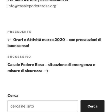
info@casalepodererosa.org
Navigazione
Articolo
PRECEDENTE
articoli
precedente:
Orari e Attività marzo 2020 – con precauzioni di
buon senso!
Articolo
SUCCESSIVO
successivo
Casale Podere Rosa – situazione di emergenza e
misure di sicurezza
Cerca
Cerca