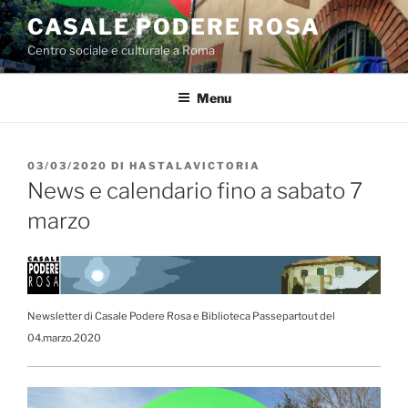
Salta
CASALE PODERE ROSA
al
Centro sociale e culturale a Roma
contenuto
Menu
PUBBLICATO
03/03/2020
DI
HASTALAVICTORIA
IL
News e calendario fino a sabato 7
marzo
Newsletter di Casale Podere Rosa e Biblioteca Passepartout del
04.marzo.2020