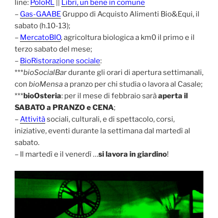
line:
PoloRL
||
Libri, un bene in comune
–
Gas-GAABE
Gruppo di Acquisto Alimenti Bio&Equi, il
sabato (h.10-13);
–
MercatoBIO
, agricoltura biologica a km0 il primo e il
terzo sabato del mese;
–
BioRistorazione sociale
:
***
bioSocialBar
durante gli orari di apertura settimanali,
con
bioMensa
a pranzo per chi studia o lavora al Casale;
***
bioOsteria
: per il mese di febbraio sarà
aperta il
SABATO a PRANZO e CENA
;
–
Attività
sociali, culturali, e di spettacolo, corsi,
iniziative, eventi durante la settimana dal martedì al
sabato.
– Il martedì e il venerdì …
si lavora in giardino
!