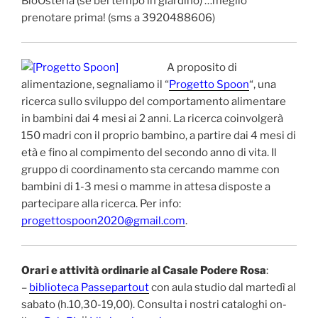
BioOsteria (se bel tempo in giardino) …meglio
prenotare prima! (sms a 3920488606)
A proposito di
alimentazione, segnaliamo il “
Progetto Spoon
“, una
ricerca sullo sviluppo del comportamento alimentare
in bambini dai 4 mesi ai 2 anni. La ricerca coinvolgerà
150 madri con il proprio bambino, a partire dai 4 mesi di
età e fino al compimento del secondo anno di vita. Il
gruppo di coordinamento sta cercando mamme con
bambini di 1-3 mesi o mamme in attesa disposte a
partecipare alla ricerca. Per info:
progettospoon2020@gmail.com
.
Orari e attività ordinarie al Casale Podere Rosa
:
–
biblioteca Passepartout
con aula studio dal martedì al
sabato (h.10,30-19,00). Consulta i nostri cataloghi on-