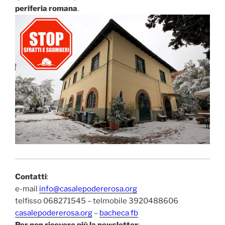
periferia romana
.
Contatti
:
e-mail
info@casalepodererosa.org
telfisso 068271545 – telmobile 3920488606
casalepodererosa.org
–
bacheca fb
Per non ricevere più la newsletter
: