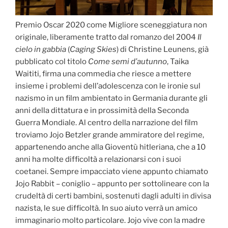
Premio Oscar 2020 come Migliore sceneggiatura non
originale, liberamente tratto dal romanzo del 2004
Il
cielo in gabbia
(
Caging Skies
) di Christine Leunens, già
pubblicato col titolo
Come semi d’autunno
, Taika
Waititi, firma una commedia che riesce a mettere
insieme i problemi dell’adolescenza con le ironie sul
nazismo in un film ambientato in Germania durante gli
anni della dittatura e in prossimità della Seconda
Guerra Mondiale. Al centro della narrazione del film
troviamo Jojo Betzler grande ammiratore del regime,
appartenendo anche alla Gioventù hitleriana, che a 10
anni ha molte difficoltà a relazionarsi con i suoi
coetanei. Sempre impacciato viene appunto chiamato
Jojo Rabbit – coniglio – appunto per sottolineare con la
crudeltà di certi bambini, sostenuti dagli adulti in divisa
nazista, le sue difficoltà. In suo aiuto verrà un amico
immaginario molto particolare. Jojo vive con la madre