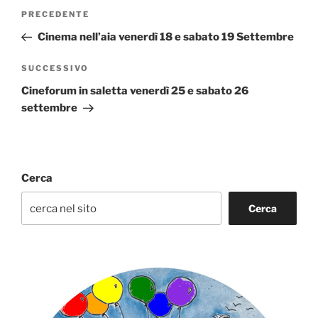
Navigazione
Articolo
PRECEDENTE
articoli
precedente:
Cinema nell’aia venerdì 18 e sabato 19 Settembre
Articolo
SUCCESSIVO
successivo
Cineforum in saletta venerdì 25 e sabato 26
settembre
Cerca
Cerca