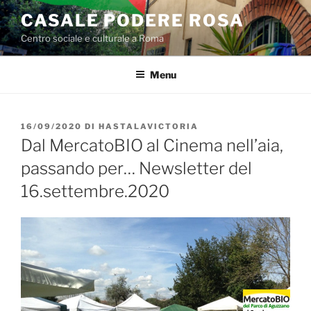
Salta
CASALE PODERE ROSA
al
Centro sociale e culturale a Roma
contenuto
Menu
PUBBLICATO
16/09/2020
DI
HASTALAVICTORIA
IL
Dal MercatoBIO al Cinema nell’aia,
passando per… Newsletter del
16.settembre.2020