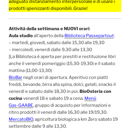
adeguato distanziamento interpersonale e di usare i
prodotti igienizzanti disponibili. Grazie!
Attività della settimana e NUOVI orari
:
Aula studio
all’aperto della
Biblioteca Passepartout
:
– martedì, giovedì, sabato dalle 15,30 alle 19,30
– mercoledì, venerdì dalle 9,30 alle 13,30
[La Biblioteca è aperta per prestiti e restituzione libri
anche il venerdì pomeriggio (15,30-19,30) e il sabato
mattina (11,00-13,30)
BioBar
negli orari di apertura. Aperitivo con piatti
freddi, bevande, birra alla spina, dolci, gelati, snacks il
venerdì e sabato dalle 18,30 in poi.
BioOsteria con
cucina
venerdì 18 e sabato 19 a cena.
Menù
Gas-GAABE
, gruppo di acquisto per informazioni e
ritiro prodotti il venerdì dalle 16,30 alle 19/19,30.
MercatoBIO
, agricoltura biologica a km Zero sabato 19
settembre dalle 9 alle 13,30.