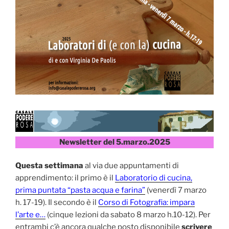
Newsletter del 5.marzo.2025
Questa settimana
al via due appuntamenti di
apprendimento: il primo è il
Laboratorio di cucina,
prima puntata “pasta acqua e farina”
(venerdì 7 marzo
h. 17-19). Il secondo è il
Corso di Fotografia: impara
l’arte e…
(cinque lezioni da sabato 8 marzo h.10-12). Per
entrambi c’è ancora qualche posto disponibile
scrivere