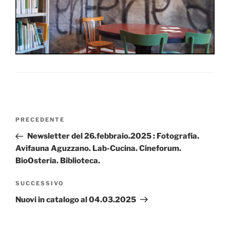
Navigazione
Articolo
PRECEDENTE
articoli
precedente:
Newsletter del 26.febbraio.2025 : Fotografia.
Avifauna Aguzzano. Lab-Cucina. Cineforum.
BioOsteria. Biblioteca.
Articolo
SUCCESSIVO
successivo
Nuovi in catalogo al 04.03.2025