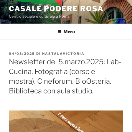
Salta
CASALE PODERE ROSA
al
Centro sociale e culturale a Roma
contenuto
Menu
PUBBLICATO
04/03/2025
DI
HASTALAVICTORIA
IL
Newsletter del 5.marzo.2025: Lab-
Cucina. Fotografia (corso e
mostra). Cineforum. BioOsteria.
Biblioteca con aula studio.