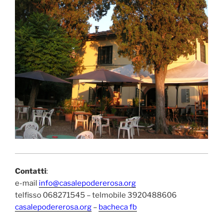
Contatti
:
e-mail
info@casalepodererosa.org
telfisso 068271545 – telmobile 3920488606
casalepodererosa.org
–
bacheca fb