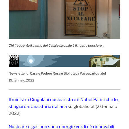
Chi frequenta il bagno del Casale sa quale è il nostro pensiero…
Newsletter di Casale Podere Rosa e Biblioteca Passepartout del
19.gennaio.2022
Il ministro Cingolani nuclearista e il Nobel Parisi che lo
sbugiarda. Una storia italiana
su globalist.it (2 Gennaio
2022)
Nucleare e gas non sono energie verdi né rinnovabili