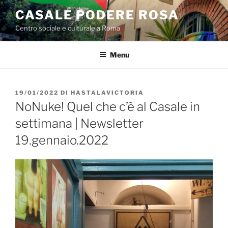
Salta
CASALE PODERE ROSA
al
Centro sociale e culturale a Roma
contenuto
Menu
PUBBLICATO
19/01/2022
DI
HASTALAVICTORIA
IL
NoNuke! Quel che c’è al Casale in
settimana | Newsletter
19.gennaio.2022