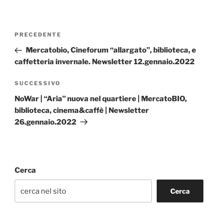
Navigazione
Articolo
PRECEDENTE
articoli
precedente:
Mercatobio, Cineforum “allargato”, biblioteca, e
caffetteria invernale. Newsletter 12.gennaio.2022
Articolo
SUCCESSIVO
successivo
NoWar | “Aria” nuova nel quartiere | MercatoBIO,
biblioteca, cinema&caffè | Newsletter
26.gennaio.2022
Cerca
Cerca