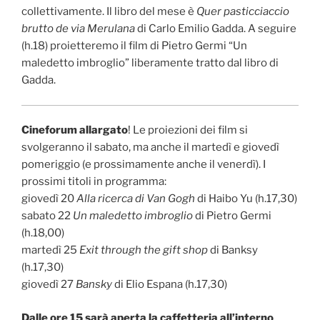
collettivamente. Il libro del mese è
Quer pasticciaccio
brutto de via Merulana
di Carlo Emilio Gadda. A seguire
(h.18) proietteremo il film di Pietro Germi “Un
maledetto imbroglio” liberamente tratto dal libro di
Gadda.
Cineforum allargato
! Le proiezioni dei film si
svolgeranno il sabato, ma anche il martedì e giovedì
pomeriggio (e prossimamente anche il venerdì). I
prossimi titoli in programma:
giovedì 20
Alla ricerca di Van Gogh
di Haibo Yu (h.17,30)
sabato 22
Un maledetto imbroglio
di Pietro Germi
(h.18,00)
martedì 25
Exit through the gift shop
di Banksy
(h.17,30)
giovedì 27
Bansky
di Elio Espana (h.17,30)
Dalle ore 15 sarà aperta la caffetteria all’interno