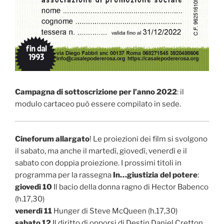
Campagna di sottoscrizione per l’anno 2022
: il
modulo cartaceo può essere compilato in sede.
Cineforum allargato
! Le proiezioni dei film si svolgono
il sabato, ma anche il martedì, giovedì, venerdì e il
sabato con doppia proiezione. I prossimi titoli in
programma per la rassegna
In…giustizia del potere
:
giovedì 10
Il bacio della donna ragno di Hector Babenco
(h.17,30)
venerdì 11
Hunger di Steve McQueen (h.17,30)
sabato 12
Il diritto di opporsi di Destin Daniel Cretton