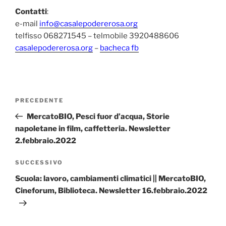
Contatti
:
e-mail
info@casalepodererosa.org
telfisso 068271545 – telmobile 3920488606
casalepodererosa.org
–
bacheca fb
Navigazione
Articolo
PRECEDENTE
articoli
precedente:
MercatoBIO, Pesci fuor d’acqua, Storie
napoletane in film, caffetteria. Newsletter
2.febbraio.2022
Articolo
SUCCESSIVO
successivo
Scuola: lavoro, cambiamenti climatici || MercatoBIO,
Cineforum, Biblioteca. Newsletter 16.febbraio.2022