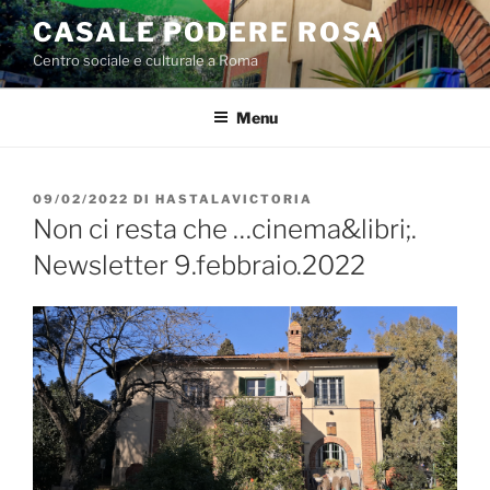
Salta
CASALE PODERE ROSA
al
Centro sociale e culturale a Roma
contenuto
Menu
PUBBLICATO
09/02/2022
DI
HASTALAVICTORIA
IL
Non ci resta che …cinema&libri;.
Newsletter 9.febbraio.2022