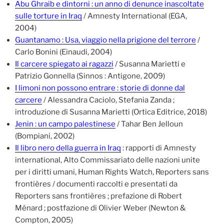
Abu Ghraib e dintorni : un anno di denunce inascoltate
sulle torture in Iraq
/ Amnesty International (EGA,
2004)
Guantanamo : Usa, viaggio nella prigione del terrore
/
Carlo Bonini (Einaudi, 2004)
Il carcere spiegato ai ragazzi
/ Susanna Marietti e
Patrizio Gonnella (Sinnos : Antigone, 2009)
I limoni non possono entrare : storie di donne dal
carcere
/ Alessandra Caciolo, Stefania Zanda ;
introduzione di Susanna Marietti (Ortica Editrice, 2018)
Jenin : un campo palestinese
/ Tahar Ben Jelloun
(Bompiani, 2002)
Il libro nero della guerra in Iraq
: rapporti di Amnesty
international, Alto Commissariato delle nazioni unite
per i diritti umani, Human Rights Watch, Reporters sans
frontières / documenti raccolti e presentati da
Reporters sans frontières ; prefazione di Robert
Ménard ; postfazione di Olivier Weber (Newton &
Compton, 2005)