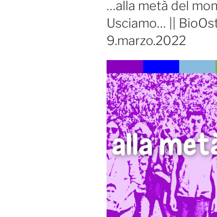
…alla metà del mond
Usciamo… || BioOst
9.marzo.2022