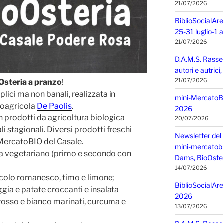
21/07/2026
BiblioSocialAre
25-31 luglio-1
21/07/2026
D.A.M.S. Rasse
autori e autric
21/07/2026
Osteria a pranzo
!
lici ma non banali, realizzata in
mini-MercatoBIO
ioagricola
De Paolis
.
2026
 prodotti da agricoltura biologica
20/07/2026
li stagionali. Diversi prodotti freschi
Newsletter del 
MercatoBIO del Casale.
mini-mercatobio,
a vegetariano (primo e secondo con
Dams, BioOster
14/07/2026
colo romanesco, timo e limone;
BiblioSocialAre
ggia e patate croccanti e insalata
2026
rosso e bianco marinati, curcuma e
13/07/2026