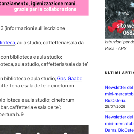
22 (informazioni sull’iscrizione
Istruzioni per d
lioteca
, aula studio, caffetteria/sala da
Rosa - APS
 con biblioteca e aula studio;
ioteca, aula studio, caffetteria/sala da te’
ULTIMI ARTI
n biblioteca e aula studio;
Gas-Gaabe
affetteria e sala de te’ e cineforum
Newsletter del
mini-mercatobio
biblioteca e aula studio; cineforum
BioOsteria.
ar, caffetteria e sala de te’;
28/07/2026
ertura h. 9
Newsletter del
mini-mercatobio,
Dams, BioOster