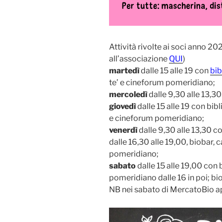
Attività rivolte ai soci anno 20
all’associazione
QUI
)
martedì
dalle 15 alle 19 con
bib
te’ e cineforum pomeridiano;
mercoledì
dalle 9,30 alle 13,30
giovedì
dalle 15 alle 19 con bibl
e cineforum pomeridiano;
venerdì
dalle 9,30 alle 13,30 co
dalle 16,30 alle 19,00, biobar, c
pomeridiano;
sabato
dalle 15 alle 19,00 con 
pomeridiano dalle 16 in poi; biob
NB nei sabato di MercatoBio ap