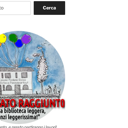
Cerca
nto, e presto partiranno i lavori!