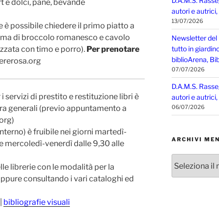
D.A.M.S. Rasse
rt e dolci, pane, bevande
autori e autrici
13/07/2026
è possibile chiedere il primo piatto a
rema di broccolo romanesco e cavolo
Newsletter del
zzata con timo e porro).
Per prenotare
tutto in giardin
biblioArena, Bib
rerosa.org
07/07/2026
D.A.M.S. Rasse
i servizi di prestito e restituzione libri è
autori e autrici
rtura generali (previo appuntamento a
06/07/2026
org)
interno) è fruibile nei giorni martedì-
ARCHIVI MEN
 e mercoledì-venerdì dalle 9,30 alle
Archivi
le librerie con le modalità per la
mensili
 oppure consultando i vari cataloghi ed
|
bibliografie visuali