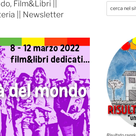
o, Film&Libri ||
eria || Newsletter
Risultato raggiu