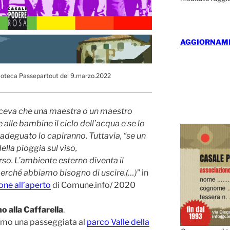
AGGIORNAMEN
lioteca Passepartout del 9.marzo.2022
iceva che una maestra o un maestro
alle bambine il ciclo dell’acqua e se lo
deguato lo capiranno. Tuttavia, “se un
lla pioggia sul viso,
so. L’ambiente esterno diventa il
erché abbiamo bisogno di uscire.(…)
” in
one all’aperto
di Comune.info/ 2020
 alla Caffarella
.
mo una passeggiata al
parco Valle della