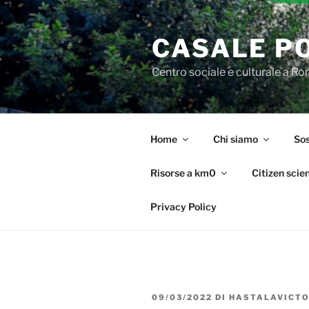
Salta
al
CASALE P
contenuto
Centro sociale e culturale a R
Home
Chi siamo
Sos
Risorse a km0
Citizen scie
Privacy Policy
PUBBLICATO
09/03/2022
DI
HASTALAVICTO
IL