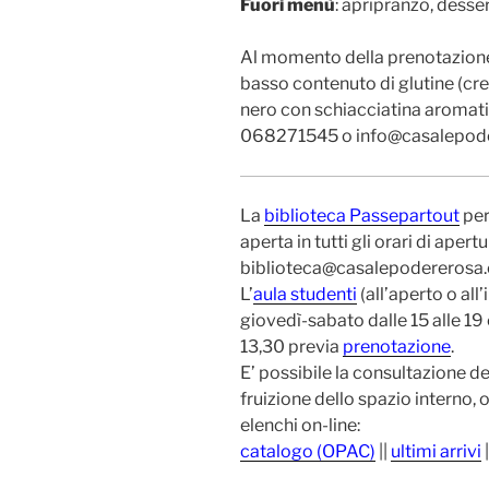
Fuori menù
: apripranzo, desse
Al momento della prenotazione 
basso contenuto di glutine (c
nero con schiacciatina aromati
068271545 o info@casalepode
La
biblioteca Passepartout
per 
aperta in tutti gli orari di ape
biblioteca@casalepodererosa.
L’
aula studenti
(all’aperto o all’
giovedì-sabato dalle 15 alle 19
13,30 previa
prenotazione
.
E’ possibile la consultazione del
fruizione dello spazio interno,
elenchi on-line:
catalogo (OPAC)
||
ultimi arrivi
|