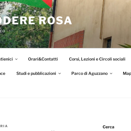
ODERE ROSA
oma
tienici
Orari&Contatti
Corsi, Lezioni e Circoli sociali
nce
Studi e pubblicazioni
Parco di Aguzzano
Map
RIA
Cerca