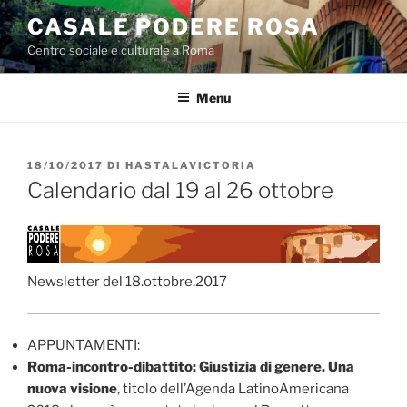
Salta
CASALE PODERE ROSA
al
Centro sociale e culturale a Roma
contenuto
Menu
PUBBLICATO
18/10/2017
DI
HASTALAVICTORIA
IL
Calendario dal 19 al 26 ottobre
Newsletter del 18.ottobre.2017
APPUNTAMENTI:
Roma-incontro-dibattito: Giustizia di genere. Una
nuova visione
, titolo dell’Agenda LatinoAmericana