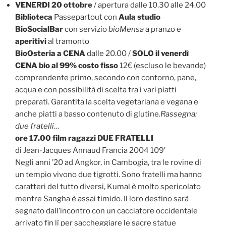
VENERDI 20 ottobre
/ apertura dalle 10.30 alle 24.00
Biblioteca
Passepartout con
Aula studio
BioSocialBar
con servizio
bioMensa
a pranzo e
aperitivi
al tramonto
BioOsteria a CENA
dalle 20.00 /
SOLO il venerdì
CENA bio al 99% costo fisso
12€ (escluso le bevande)
comprendente primo, secondo con contorno, pane,
acqua e con possibilità di scelta tra i vari piatti
preparati. Garantita la scelta vegetariana e vegana e
anche piatti a basso contenuto di glutine.
Rassegna:
due fratelli
…
ore 17.00 film ragazzi DUE FRATELLI
di Jean-Jacques Annaud Francia 2004 109′
Negli anni ’20 ad Angkor, in Cambogia, tra le rovine di
un tempio vivono due tigrotti. Sono fratelli ma hanno
caratteri del tutto diversi, Kumal è molto spericolato
mentre Sangha è assai timido. Il loro destino sarà
segnato dall’incontro con un cacciatore occidentale
arrivato fin lì per saccheggiare le sacre statue