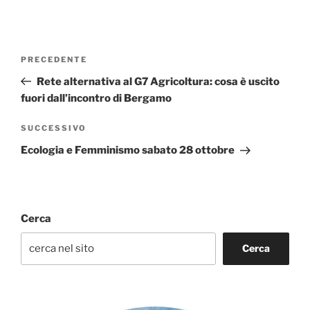
Navigazione
Articolo
PRECEDENTE
articoli
precedente:
Rete alternativa al G7 Agricoltura: cosa è uscito
fuori dall’incontro di Bergamo
Articolo
SUCCESSIVO
successivo
Ecologia e Femminismo sabato 28 ottobre
Cerca
Cerca