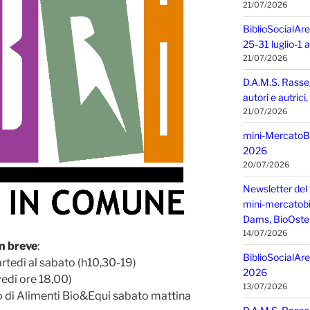
21/07/2026
BiblioSocialAre
25-31 luglio-1
21/07/2026
D.A.M.S. Rasse
autori e autric
21/07/2026
mini-MercatoBIO
2026
20/07/2026
Newsletter del 
mini-mercatobio,
Dams, BioOster
14/07/2026
n breve
:
BiblioSocialAre
rtedì al sabato (h10,30-19)
2026
edì ore 18,00)
13/07/2026
 di Alimenti Bio&Equi sabato mattina