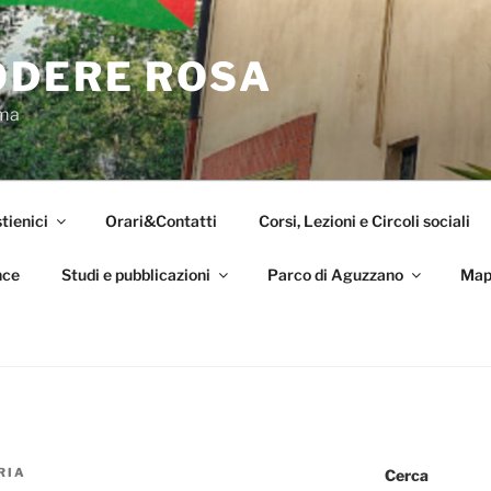
ODERE ROSA
oma
tienici
Orari&Contatti
Corsi, Lezioni e Circoli sociali
nce
Studi e pubblicazioni
Parco di Aguzzano
Map
RIA
Cerca