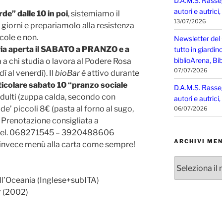
D.A.M.S. Rasse
autori e autrici
rde” dalle 10 in poi
, sistemiamo il
13/07/2026
i giorni e prepariamolo alla resistenza
ccole e non.
Newsletter del
ia aperta il SABATO a PRANZO e a
tutto in giardin
biblioArena, Bib
a a chi studia o lavora al Podere Rosa
07/07/2026
 al venerdì). Il
bioBar
è attivo durante
ticolare sabato 10 “pranzo sociale
D.A.M.S. Rasse
dulti (zuppa calda, secondo con
autori e autrici
e’ piccoli 8€ (pasta al forno al sugo,
06/07/2026
 Prenotazione consigliata a
 tel. 068271545 – 3920488606
ARCHIVI MEN
 invece menù alla carta come sempre!
Archivi
mensili
ll’Oceania (Inglese+subITA)
r (2002)