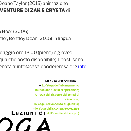
Deane Taylor (2015) animazione
AVVENTURE DI ZAK E CRYSTA
di
e Heer (2006)
tler, Bentley Dean (2015) in lingua
riggio ore 18,00 (pieno) e giovedì
ualche posto disponibile). I posti sono
Prenota a: info@casalepodererosa.org
info