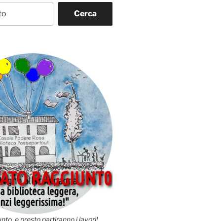
Cerca
nto, e presto partiranno i lavori!