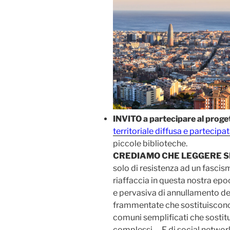
INVITO a partecipare al proge
territoriale diffusa e partecipa
piccole biblioteche.
CREDIAMO CHE LEGGERE S
solo di resistenza ad un fasci
riaffaccia in questa nostra epo
e pervasiva di annullamento del 
frammentate che sostituiscono 
comuni semplificati che sostit
complessi. …E di social netwo