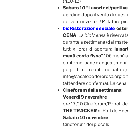
(h.10-13)
Sabato 10 “Lavori nel/per il ve
giardino dopo il vento di quest
dei venti invernali! Potature pi
bioRistorazione sociale
:
oster
CENA
. La
bioMensa
è riservat
durante a settimana (dal martedì
tutti gli orari di apertura.
In par
menù costo fisso
” 10€ menù a
contorno, pane e acqua), menù d
polpette con contorno patate).
info@casalepodererosa.org o
(attendere conferma). La cena
Cineforum della settimana
:
Venerdì 9 novembre
ore 17,00 Cineforum/Popoli de
THE TRACKER
di Rolf de Hee
Sabato 10 novembre
Cineforum dei piccoli: