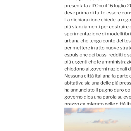
presentata all’Onu il 16 luglio 2
deve prima di tutto essere cons
La dichiarazione chiede la re
più stanziamenti per costruire 
sperimentazione di modelli ibri
urbana che tenga conto del tes
per mettere in atto nuove strat
espulsione dei bassi redditi e s
più urgenti che le amministrazi
chiedono ai governi nazionali d
Nessuna città italiana fa parte
abitativa sia una delle più press
ha annunciato il pugno duro con
governo dica una parola su event
prezzo calmierato nelle città it