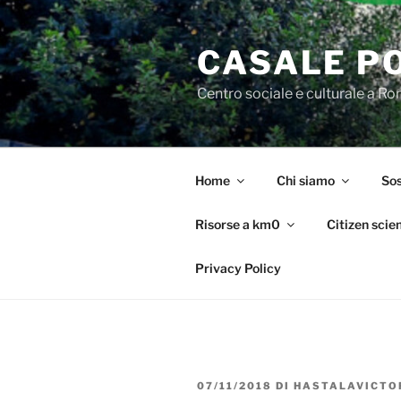
Salta
al
CASALE P
contenuto
Centro sociale e culturale a R
Home
Chi siamo
Sos
Risorse a km0
Citizen scie
Privacy Policy
PUBBLICATO
07/11/2018
DI
HASTALAVICTO
IL