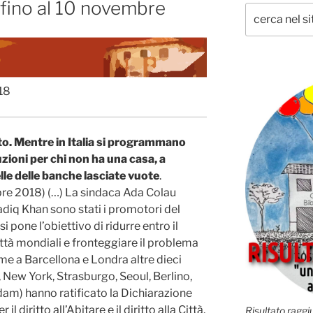
fino al 10 novembre
18
tto. Mentre in Italia si programmano
ioni per chi non ha una casa, a
le delle banche lasciate vuote
.
bre 2018) (…) La sindaca Ada Colau
adiq Khan sono stati i promotori del
si pone l’obiettivo di ridurre entro il
ttà mondiali e fronteggiare il problema
me a Barcellona e Londra altre dieci
, New York, Strasburgo, Seoul, Berlino,
m) hanno ratificato la Dichiarazione
l diritto all’Abitare e il diritto alla Città,
Risultato raggiu