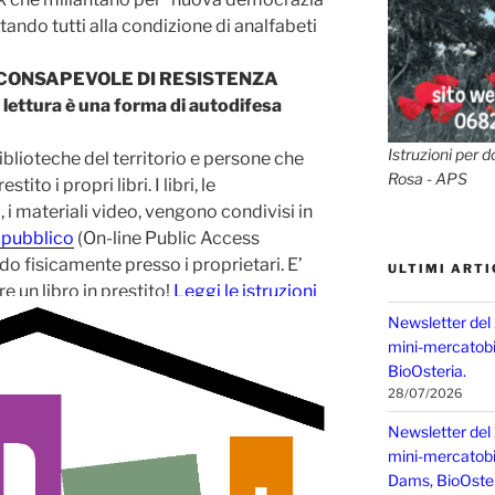
tando tutti alla condizione di analfabeti
O CONSAPEVOLE DI RESISTENZA
la lettura è una forma di autodifesa
Istruzioni per d
iblioteche del territorio e persone che
Rosa - APS
ito i propri libri. I libri, le
, i materiali video, vengono condivisi in
 pubblico
(On-line Public Access
 fisicamente presso i proprietari. E’
ULTIMI ARTI
 un libro in prestito!
Leggi le istruzioni
Newsletter del
mini-mercatobio
BioOsteria.
28/07/2026
Newsletter del
mini-mercatobio,
Dams, BioOster