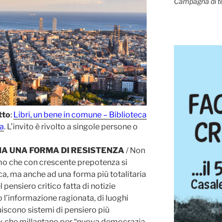
Campagna di t
tto
:
Libri, un bene in comune – Biblioteca
ta
. L’invito è rivolto a singole persone o
IA UNA FORMA DI RESISTENZA
/ Non
smo che con crescente prepotenza si
ca, ma anche ad una forma più totalitaria
pensiero critico fatta di notizie
l’informazione ragionata, di luoghi
uiscono sistemi di pensiero più
rk che millantano per “nuova democrazia