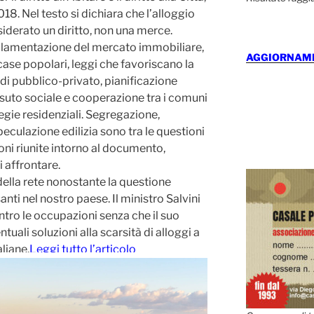
018. Nel testo si dichiara che l’alloggio
iderato un diritto, non una merce.
golamentazione del mercato immobiliare,
AGGIORNAMEN
case popolari, leggi che favoriscano la
di pubblico-privato, pianificazione
suto sociale e cooperazione tra i comuni
egie residenziali. Segregazione,
peculazione edilizia sono tra le questioni
oni riunite intorno al documento,
i affrontare.
 della rete nonostante la questione
anti nel nostro paese. Il ministro Salvini
tro le occupazioni senza che il suo
uali soluzioni alla scarsità di alloggi a
aliane.
Leggi tutto l’articolo