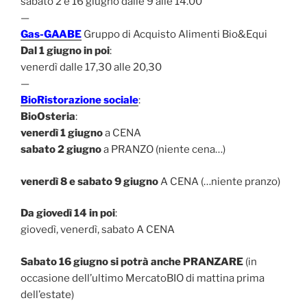
sabato 2 e 16 giugno dalle 9 alle 14.00
—
Gas-GAABE
Gruppo di Acquisto Alimenti Bio&Equi
Dal 1 giugno in poi
:
venerdì dalle 17,30 alle 20,30
—
BioRistorazione sociale
:
BioOsteria
:
venerdì 1 giugno
a CENA
sabato 2 giugno
a PRANZO (niente cena…)
venerdì 8 e sabato 9 giugno
A CENA (…niente pranzo)
Da giovedì 14 in poi
:
giovedì, venerdì, sabato A CENA
Sabato 16 giugno si potrà anche PRANZARE
(in
occasione dell’ultimo MercatoBIO di mattina prima
dell’estate)