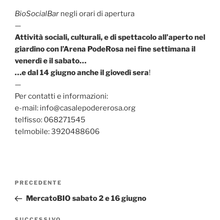
BioSocialBar
negli orari di apertura
—
Attività sociali, culturali, e di spettacolo all’aperto nel
giardino con l’Arena PodeRosa nei fine settimana il
venerdì e il sabato…
…e dal 14 giugno anche il giovedì sera
!
—
Per contatti e informazioni:
e-mail: info@casalepodererosa.org
telfisso: 068271545
telmobile: 3920488606
Navigazione
Articolo
PRECEDENTE
articoli
precedente:
MercatoBIO sabato 2 e 16 giugno
SUCCESSIVO