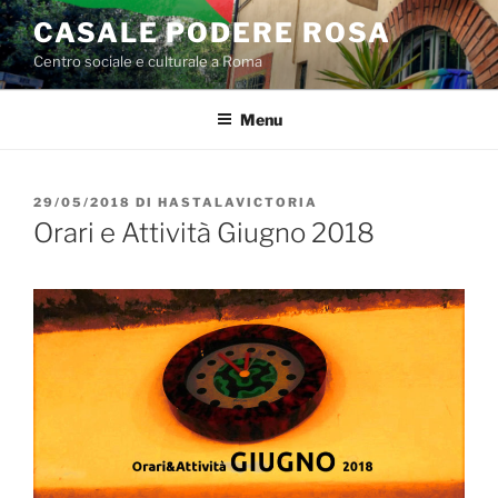
Salta
CASALE PODERE ROSA
al
Centro sociale e culturale a Roma
contenuto
Menu
PUBBLICATO
29/05/2018
DI
HASTALAVICTORIA
IL
Orari e Attività Giugno 2018