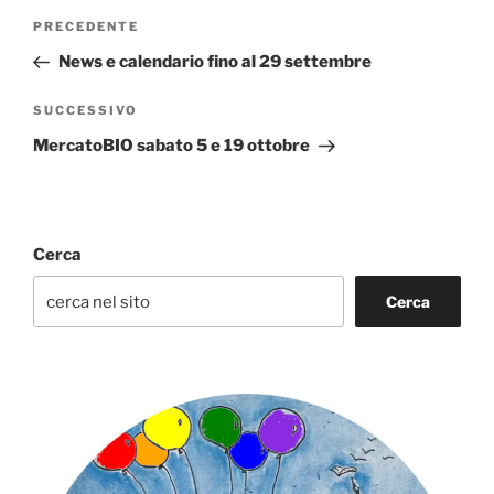
Navigazione
Articolo
PRECEDENTE
articoli
precedente:
News e calendario fino al 29 settembre
Articolo
SUCCESSIVO
successivo
MercatoBIO sabato 5 e 19 ottobre
Cerca
Cerca