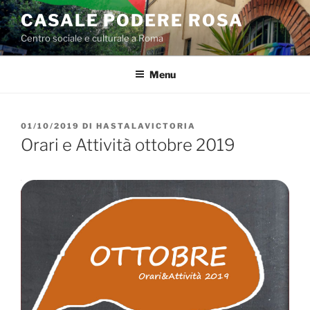
Salta
CASALE PODERE ROSA
al
Centro sociale e culturale a Roma
contenuto
Menu
PUBBLICATO
01/10/2019
DI
HASTALAVICTORIA
IL
Orari e Attività ottobre 2019