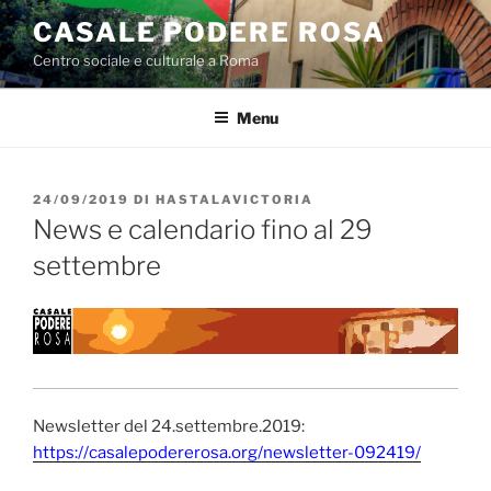
Salta
CASALE PODERE ROSA
al
Centro sociale e culturale a Roma
contenuto
Menu
PUBBLICATO
24/09/2019
DI
HASTALAVICTORIA
IL
News e calendario fino al 29
settembre
Newsletter del 24.settembre.2019:
https://casalepodererosa.org/newsletter-092419/