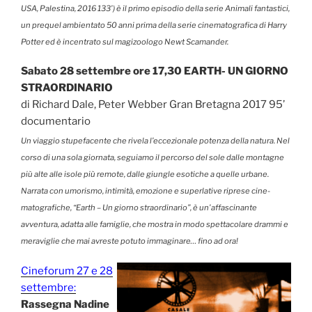
USA, Palestina, 2016 133’) è il primo episodio della serie Animali fantastici,
un prequel ambientato 50 anni prima della serie cinematografica di Harry
Potter ed è incentrato sul magizoologo Newt Scamander.
Sabato 28 settembre ore 17,30 EARTH- UN GIORNO
STRAORDINARIO
di Richard Dale, Peter Webber Gran Bretagna 2017 95’
documentario
Un viaggio stupefacente che rivela l’eccezionale potenza della natura. Nel
corso di una sola giornata, seguiamo il percorso del sole dalle montagne
più alte alle isole più remote, dalle giungle esotiche a quelle urbane.
Narrata con umorismo, intimità, emozione e superlative riprese cine­
matografiche, “Earth – Un giorno straordinario”, è un’affascinante
avventura, adatta alle famiglie, che mostra in modo spettacolare drammi e
meraviglie che mai avreste potuto immaginare… fino ad ora!
Cineforum 27 e 28
settembre:
Rassegna Nadine