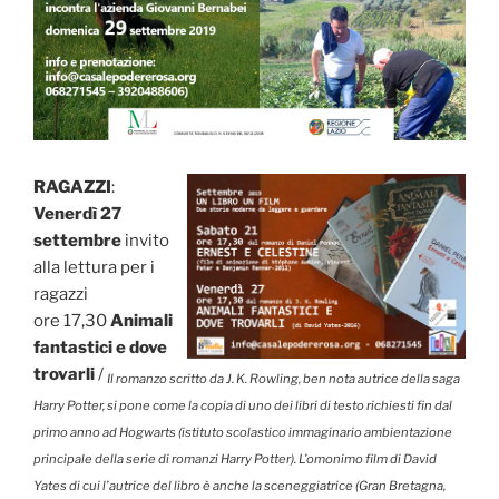
RAGAZZI
:
Venerdì 27
settembre
invito
alla lettura per i
ragazzi
ore 17,30
Animali
fantastici e dove
trovarli
/
Il romanzo scritto da J. K. Rowling, ben nota autrice della saga
Harry Potter, si pone come la copia di uno dei libri di testo richiesti fin dal
primo anno ad Hogwarts (istituto scolastico immaginario ambientazione
principale della serie di romanzi Harry Potter). L’omonimo film di David
Yates di cui l’autrice del libro è anche la sceneggiatrice (Gran Bretagna,