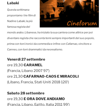
Labaki
Questa settimana
proponiamo i tre film di
Nadine Labaki, la più
famosa regista del
mondo arabo. Libanese, ha iniziato la sua carriera come attrice per poi
diventare regista che racconta temi sempre importanti del suo popolo,
prima con toni ironici da commedia e infine con Cafarnao, vincitore a
Cannes, con toni drammatici da neorealismo.
Venerdì 27 settembre
ore 19,30
CARAMEL
(Francia, Libano 2007 97’)
ore 21,30
CAFARNAO-CAOS E MIRACOLI
(Libano, Francia, Stati Uniti 2018 120’)
Sabato 28 settembre
ore 19,30
E ORA DOVE ANDIAMO
(Francia, Libano, Egitto, Italia 2011 99’)