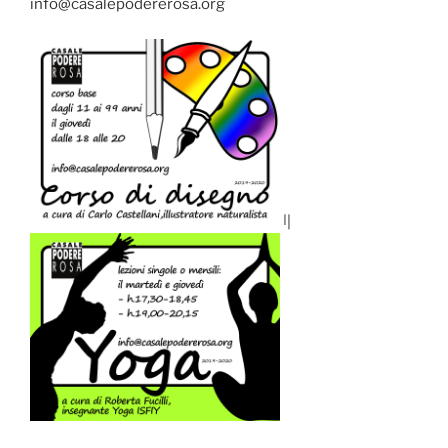
info@casalepodererosa.org
||