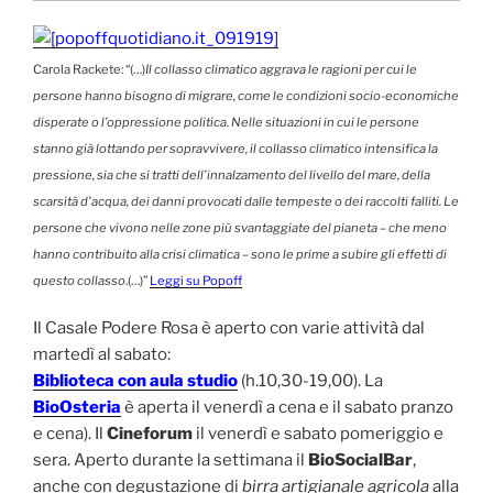
Carola Rackete: “(…)
Il collasso climatico aggrava le ragioni per cui le
persone hanno bisogno di migrare, come le condizioni socio-economiche
disperate o l’oppressione politica. Nelle situazioni in cui le persone
stanno già lottando per sopravvivere, il collasso climatico intensifica la
pressione, sia che si tratti dell’innalzamento del livello del mare, della
scarsità d’acqua, dei danni provocati dalle tempeste o dei raccolti falliti. Le
persone che vivono nelle zone più svantaggiate del pianeta – che meno
hanno contribuito alla crisi climatica – sono le prime a subire gli effetti di
questo collasso
.(…)”
Leggi su Popoff
Il Casale Podere Rosa è aperto con varie attività dal
martedì al sabato:
Biblioteca con aula studio
(h.10,30-19,00). La
BioOsteria
è aperta il venerdì a cena e il sabato pranzo
e cena). Il
Cineforum
il venerdì e sabato pomeriggio e
sera. Aperto durante la settimana il
BioSocialBar
,
anche con degustazione di
birra artigianale agricola
alla