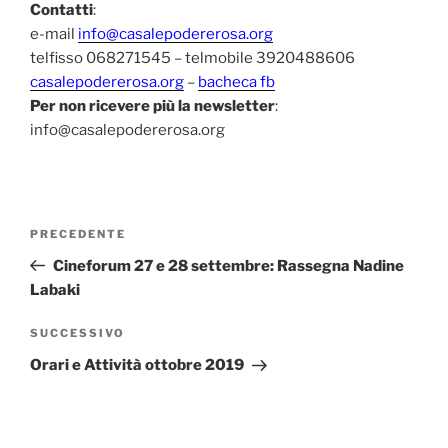
Contatti
:
e-mail
info@casalepodererosa.org
telfisso 068271545 – telmobile 3920488606
casalepodererosa.org
–
bacheca fb
Per non ricevere più la newsletter
:
info@casalepodererosa.org
Navigazione
Articolo
PRECEDENTE
articoli
precedente:
Cineforum 27 e 28 settembre: Rassegna Nadine
Labaki
Articolo
SUCCESSIVO
successivo
Orari e Attività ottobre 2019