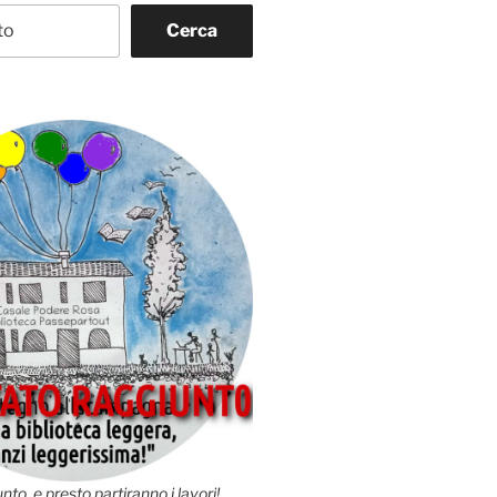
Cerca
nto, e presto partiranno i lavori!