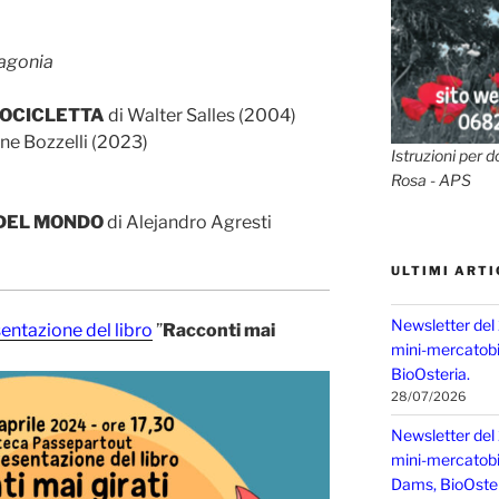
agonia
TOCICLETTA
di Walter Salles (2004)
ne Bozzelli (2023)
Istruzioni per d
Rosa - APS
 DEL MONDO
di Alejandro Agresti
ULTIMI ARTI
Newsletter del
entazione del libro
”
Racconti mai
mini-mercatobio
BioOsteria.
28/07/2026
Newsletter del
mini-mercatobio,
Dams, BioOster