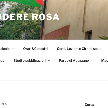
ODERE ROSA
oma
tienici
Orari&Contatti
Corsi, Lezioni e Circoli sociali
nce
Studi e pubblicazioni
Parco di Aguzzano
Map
ORIA
Cerca