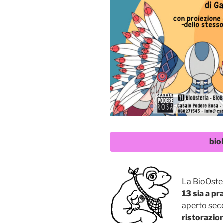
bio
La BioOste
13 sia a pr
aperto seco
ristorazion