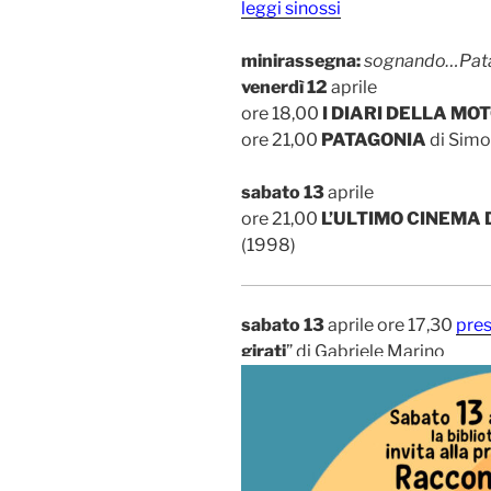
leggi sinossi
minirassegna:
sognando…Pat
venerdì 12
aprile
ore 18,00
I DIARI DELLA MO
ore 21,00
PATAGONIA
di Simo
sabato 13
aprile
ore 21,00
L’ULTIMO CINEMA
(1998)
sabato 13
aprile ore 17,30
pres
girati
” di Gabriele Marino