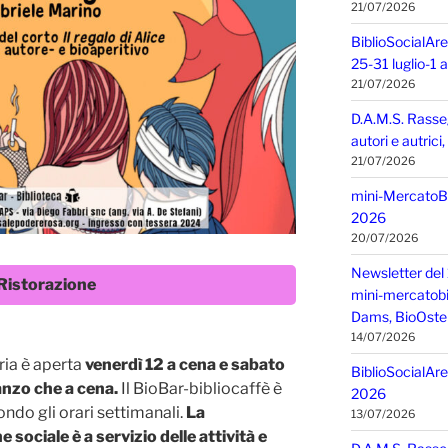
21/07/2026
BiblioSocialAre
25-31 luglio-1
21/07/2026
D.A.M.S. Rasse
autori e autric
21/07/2026
mini-MercatoBIO
2026
20/07/2026
Newsletter del 
Ristorazione
mini-mercatobio,
Dams, BioOster
14/07/2026
ria è aperta
venerdì 12 a cena e sabato
BiblioSocialAre
anzo che a cena.
Il BioBar-bibliocaffè è
2026
ndo gli orari settimanali.
La
13/07/2026
e sociale è a servizio delle attività e