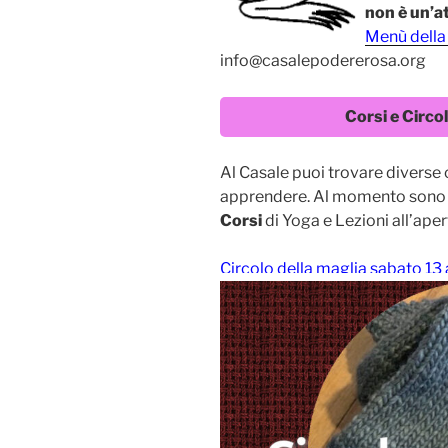
non è un’a
Menù della
info@casalepodererosa.org
Corsi e Circo
Al Casale puoi trovare diverse o
apprendere. Al momento sono 
Corsi
di Yoga e Lezioni all’aper
Circolo della maglia sabato 13 