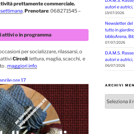
D.A.M.S. Rasse
ttività prettamente commerciale.
autori e autrici
 settimana
.
Prenotare
: 068271545 –
13/07/2026
Newsletter del
tutto in giardin
li attivi o in programma
biblioArena, Bib
07/07/2026
ccasioni per socializzare, rilassarsi, o
D.A.M.S. Rasse
attivi
Circoli
: lettura, maglia, scacchi, e
autori e autrici
to .
maggiori info
06/07/2026
aprile ore 17
ARCHIVI MEN
Archivi
mensili