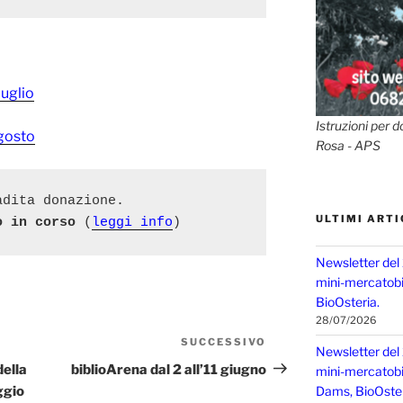
luglio
Istruzioni per d
agosto
Rosa - APS
adita donazione.

ULTIMI ARTI
o in corso
 (
leggi info
)
Newsletter del
mini-mercatobio
BioOsteria.
28/07/2026
SUCCESSIVO
Articolo
Newsletter del
successivo
ella
biblioArena dal 2 all’11 giugno
mini-mercatobio,
ggio
Dams, BioOster