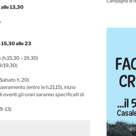
Campagna di t
 alle 13,30
o
e 15,30 alle 23
o (h.15,30 – 19,30)
9/19,30)
 Sabato h. 20)
seramento (entro le h.21,15), inizio
li eventi gli orari saranno specificati di
.9-13)