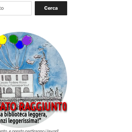
Cerca
nto, e presto partiranno i lavori!