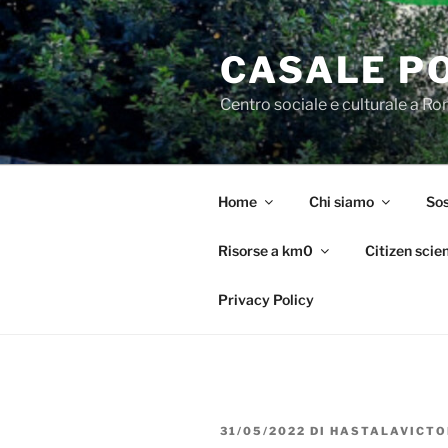
Salta
al
CASALE P
contenuto
Centro sociale e culturale a R
Home
Chi siamo
Sos
Risorse a km0
Citizen scie
Privacy Policy
PUBBLICATO
31/05/2022
DI
HASTALAVICTO
IL