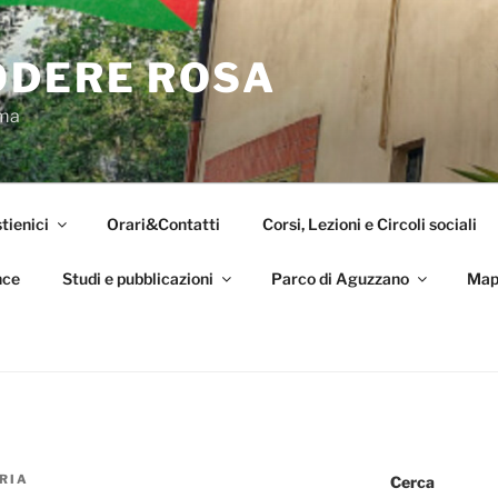
ODERE ROSA
oma
tienici
Orari&Contatti
Corsi, Lezioni e Circoli sociali
nce
Studi e pubblicazioni
Parco di Aguzzano
Map
RIA
Cerca