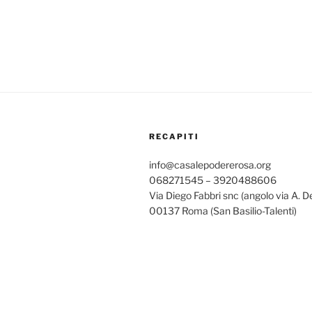
RECAPITI
info@casalepodererosa.org
068271545 – 3920488606
Via Diego Fabbri snc (angolo via A. D
00137 Roma (San Basilio-Talenti)