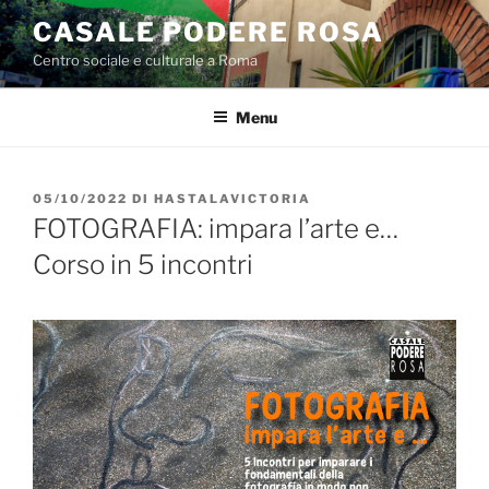
Salta
CASALE PODERE ROSA
al
Centro sociale e culturale a Roma
contenuto
Menu
PUBBLICATO
05/10/2022
DI
HASTALAVICTORIA
IL
FOTOGRAFIA: impara l’arte e…
Corso in 5 incontri