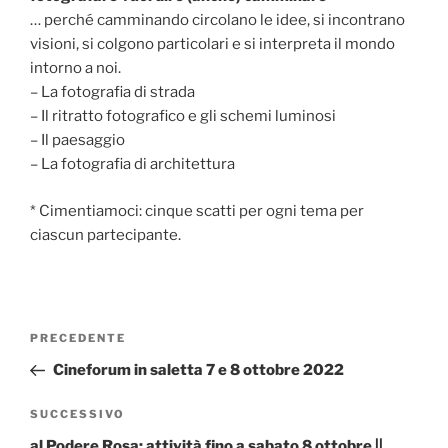
… perché camminando circolano le idee, si incontrano
visioni, si colgono particolari e si interpreta il mondo
intorno a noi.
– La fotografia di strada
– Il ritratto fotografico e gli schemi luminosi
– Il paesaggio
– La fotografia di architettura
* Cimentiamoci: cinque scatti per ogni tema per
ciascun partecipante.
Navigazione
Articolo
PRECEDENTE
articoli
precedente:
Cineforum in saletta 7 e 8 ottobre 2022
Articolo
SUCCESSIVO
successivo
al Podere Rosa: attività fino a sabato 8 ottobre ||