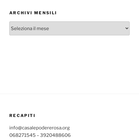
ARCHIVI MENSILI
Archivi
mensili
RECAPITI
info@casalepodererosa.org
068271545 – 3920488606