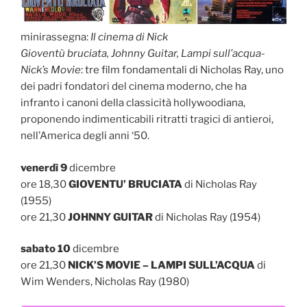
minirassegna:
Il cinema di Nick
Gioventù bruciata, Johnny Guitar, Lampi sull’acqua-
Nick’s Movie
: tre film fondamentali di Nicholas Ray, uno
dei padri fondatori del cinema moderno, che ha
infranto i canoni della classicità hollywoodiana,
proponendo indimenticabili ritratti tragici di antieroi,
nell’America degli anni ‘50.
venerdì 9
dicembre
ore 18,30
GIOVENTU’ BRUCIATA
di Nicholas Ray
(1955)
ore 21,30
JOHNNY GUITAR
di Nicholas Ray (1954)
sabato 10
dicembre
ore 21,30
NICK’S MOVIE – LAMPI SULL’ACQUA
di
Wim Wenders, Nicholas Ray (1980)