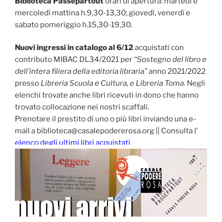
Biblioteca Passepartout
orari di apertura: martedì e
mercoledì mattina h.9,30-13,30; giovedì, venerdì e
sabato pomeriggio h.15,30-19,30.
Nuovi ingressi in catalogo al 6/12
acquistati con
contributo MIBAC DL34/2021 per
“Sostegno del libro e
dell’intera filiera della editoria libraria”
anno 2021/2022
presso
Libreria Scuola e Cultura, e Libreria Toma
. Negli
elenchi trovate anche libri ricevuti in dono che hanno
trovato collocazione nei nostri scaffali.
Prenotare il prestito di uno o più libri inviando una e-
mail a biblioteca@casalepodererosa.org || Consulta l’
elenco degli ultimi libri acquistati