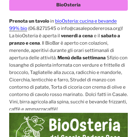
BioOsteria
Prenota un tavolo
in
bioOsteria: cucina e bevande
99% bio
(06.8271545 o info@casalepodererosa.org)!
La bioOsteria è aperta il
venerdì a cena
e il
sabato a
pranzo e cena
. Il BioBar è aperto con colazioni,
merende, aperitivi durante gli orari settimanali di
apertura delle attività.
Menù della settimana
Sfizio con
losanghe di polenta infornata con verdure e frittelle di
broccolo, Tagliatelle alla zucca, radicchio e mandorle,
Cicerchia, lenticchie e farro, Strudel di manzo con
contorno di patate, Torta di cicoria con crema di olive e
contorno di cavolo rosso marinato. Dolci fatti in Casale.
Vini, birra agricola alla spina, succhi e bevande frizzanti,
caffè e ammazzacaffè!