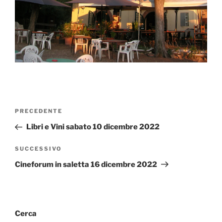
Navigazione
Articolo
PRECEDENTE
articoli
precedente:
Libri e Vini sabato 10 dicembre 2022
Articolo
SUCCESSIVO
successivo
Cineforum in saletta 16 dicembre 2022
Cerca