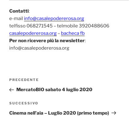
Contatti
:
e-mail
info@casalepodererosa.org
telfisso 068271545 – telmobile 3920488606
casalepodererosa.org
–
bacheca fb
Per non ricevere più la newsletter
:
info@casalepodererosa.org
Navigazione
Articolo
PRECEDENTE
articoli
precedente:
MercatoBIO sabato 4 luglio 2020
Articolo
SUCCESSIVO
successivo
Cinema nell’aia – Luglio 2020 (primo tempo)