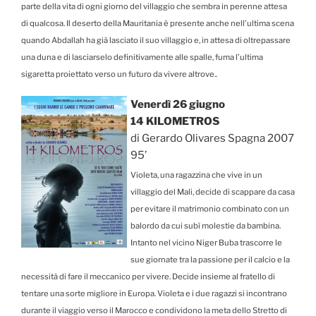
parte della vita di ogni giorno del villaggio che sembra in perenne attesa
di qualcosa. Il deserto della Mauritania è presente anche nell’ultima scena
quando Abdallah ha già lasciato il suo villaggio e, in attesa di oltrepassare
una duna e di lasciarselo definitivamente alle spalle, fuma l’ultima
sigaretta proiettato verso un futuro da vivere altrove..
Venerdì 26 giugno
14 KILOMETROS
di Gerardo Olivares Spagna 2007
95’
Violeta, una ragazzina che vive in un
villaggio del Mali, decide di scappare da casa
per evitare il matrimonio combinato con un
balordo da cui subì molestie da bambina.
Intanto nel vicino Niger Buba trascorre le
sue giornate tra la passione per il calcio e la
necessità di fare il meccanico per vivere. Decide insieme al fratello di
tentare una sorte migliore in Europa. Violeta e i due ragazzi si incontrano
durante il viaggio verso il Marocco e condividono la meta dello Stretto di