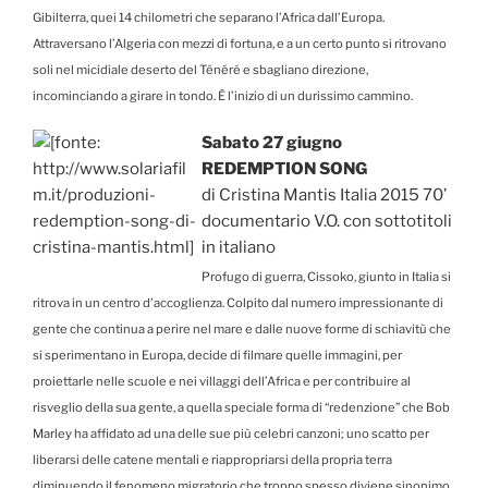
Gibilterra, quei 14 chilometri che separano l’Africa dall’Europa.
Attraversano l’Algeria con mezzi di fortuna, e a un certo punto si ritrovano
soli nel micidiale deserto del Ténéré e sbagliano direzione,
incominciando a girare in tondo. È l’inizio di un durissimo cammino.
Sabato 27 giugno
REDEMPTION SONG
di Cristina Mantis Italia 2015 70’
documentario V.O. con sottotitoli
in italiano
Profugo di guerra, Cissoko, giunto in Italia si
ritrova in un centro d’accoglienza. Colpito dal numero impressionante di
gente che continua a perire nel mare e dalle nuove forme di schiavitù che
si sperimentano in Europa, decide di filmare quelle immagini, per
proiettarle nelle scuole e nei villaggi dell’Africa e per contribuire al
risveglio della sua gente, a quella speciale forma di “redenzione” che Bob
Marley ha affidato ad una delle sue più celebri canzoni; uno scatto per
liberarsi delle catene mentali e riappropriarsi della propria terra
diminuendo il fenomeno migratorio che troppo spesso diviene sinonimo