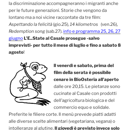
la discriminazione accompagneranno i migranti anche
per le future generazioni. Storie che vengono da
lontano ma a noi vicine raccontate da tre film:
Aspettando la felicità
(gio.25),
14 kilometros
(ven.26),
Redemption song
(sab.27).
info e programma 25, 26, 27
giugno
L’E..State al Casale prosegue -salvo
imprevisti- per tutto il mese di luglio e fino a sabato 8
agosto
!
ll venerdì e sabato, prima del
film della serata è possibile
cenare in BioOsteria all’aperto
dalle ore 20,15. Le pietanze sono
cucinate al Casale con prodotti
dell’agricoltura biologica e del
commercio equo e solidale.
Preferite le filiere corte. Il menù prevede piatti adatti
alle diverse scelte alimentari (vegetariana, vegana) o
intolleranze al glutine.
Il giovedì è previsto invece solo