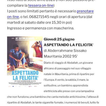
compilare la
tessera on-line
)
I posti sono limitati pertanto è necessario
prenotare
on-line
, o tel. 068271545 negli orari di apertura (dal
martedì al sabato dalle ore 15,30 in poi)
Ingresso e permanenza con mascherina.
Giovedì 25 giugno
ASPETTANDO LA FELICITA’
di Abderrahmane Sissako
Mauritania 2002 95’
Diario di viaggio di Abdallah, un giovane
africano di passaggio nel suo villaggio
natale in Mauritania, prima di ripartire per
l’Europa. Il vento, la sabbia, il mare, la
solitudine, un bambino apprendista
elettricista alle prese con una lampadina
che non funziona, una bambina che canta melodie antichissime, l’attesa di
ripartire di Abdallah, le tante sigarette fumate, i numerosi tè bevuti, tutto fa