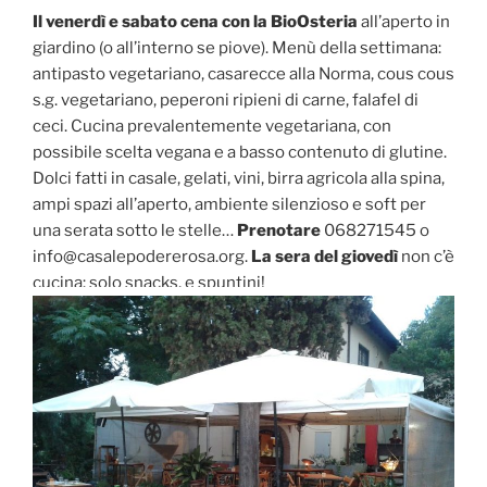
Il venerdì e sabato cena con la BioOsteria
all’aperto in
giardino (o all’interno se piove). Menù della settimana:
antipasto vegetariano, casarecce alla Norma, cous cous
s.g. vegetariano, peperoni ripieni di carne, falafel di
ceci. Cucina prevalentemente vegetariana, con
possibile scelta vegana e a basso contenuto di glutine.
Dolci fatti in casale, gelati, vini, birra agricola alla spina,
ampi spazi all’aperto, ambiente silenzioso e soft per
una serata sotto le stelle…
Prenotare
068271545 o
info@casalepodererosa.org.
La sera del giovedì
non c’è
cucina: solo snacks, e spuntini!