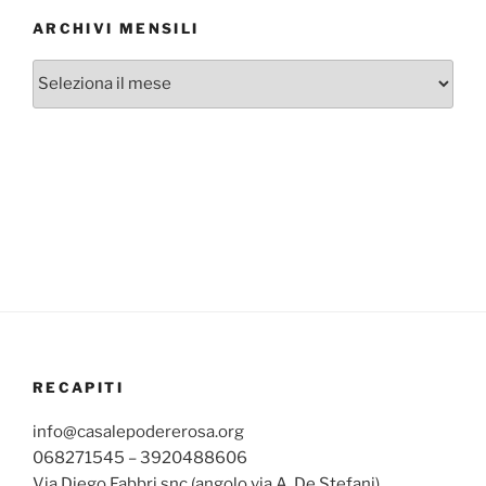
ARCHIVI MENSILI
Archivi
mensili
RECAPITI
info@casalepodererosa.org
068271545 – 3920488606
Via Diego Fabbri snc (angolo via A. De Stefani)