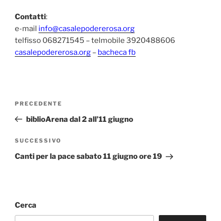
Contatti
:
e-mail
info@casalepodererosa.org
telfisso 068271545 – telmobile 3920488606
casalepodererosa.org
–
bacheca fb
Navigazione
Articolo
PRECEDENTE
articoli
precedente:
biblioArena dal 2 all’11 giugno
Articolo
SUCCESSIVO
successivo
Canti per la pace sabato 11 giugno ore 19
Cerca