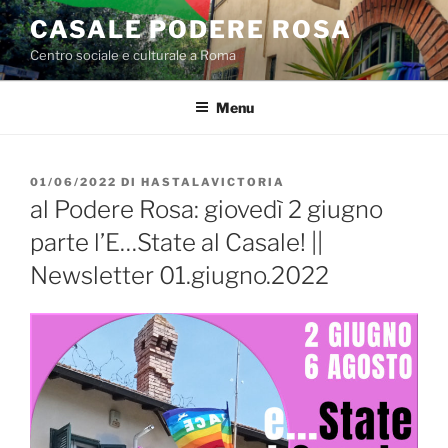
Salta
CASALE PODERE ROSA
al
Centro sociale e culturale a Roma
contenuto
Menu
PUBBLICATO
01/06/2022
DI
HASTALAVICTORIA
IL
al Podere Rosa: giovedì 2 giugno
parte l’E…State al Casale! ||
Newsletter 01.giugno.2022