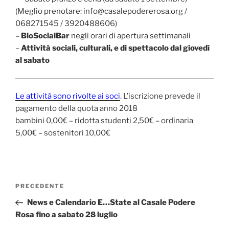
(Meglio prenotare: info@casalepodererosa.org /
068271545 / 3920488606)
–
BioSocialBar
negli orari di apertura settimanali
–
Attività sociali, culturali, e di spettacolo dal giovedì
al sabato
Le attività sono rivolte ai soci
. L’iscrizione prevede il
pagamento della quota anno 2018
bambini 0,00€ – ridotta studenti 2,50€ – ordinaria
5,00€ – sostenitori 10,00€
Navigazione
Articolo
PRECEDENTE
articoli
precedente:
News e Calendario E…State al Casale Podere
Rosa fino a sabato 28 luglio