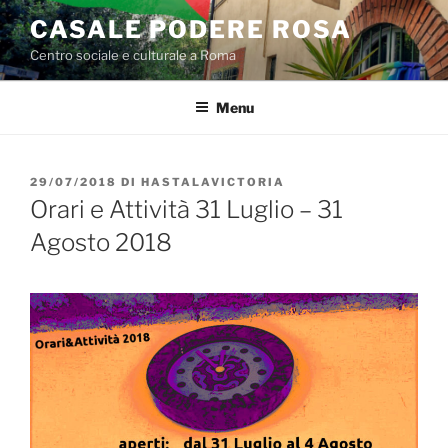
Salta
CASALE PODERE ROSA
al
Centro sociale e culturale a Roma
contenuto
Menu
PUBBLICATO
29/07/2018
DI
HASTALAVICTORIA
IL
Orari e Attività 31 Luglio – 31
Agosto 2018