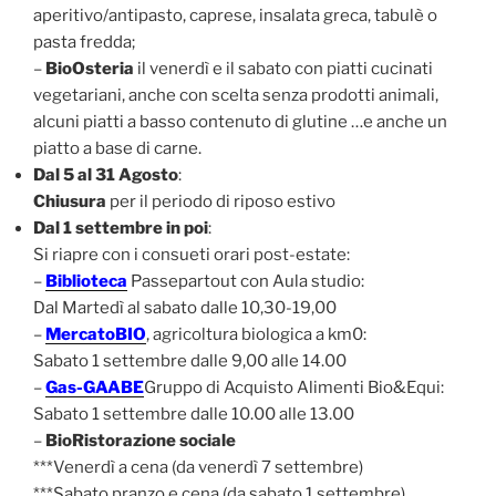
aperitivo/antipasto, caprese, insalata greca, tabulè o
pasta fredda;
–
BioOsteria
il venerdì e il sabato con piatti cucinati
vegetariani, anche con scelta senza prodotti animali,
alcuni piatti a basso contenuto di glutine …e anche un
piatto a base di carne.
Dal 5 al 31 Agosto
:
Chiusura
per il periodo di riposo estivo
Dal 1 settembre in poi
:
Si riapre con i consueti orari post-estate:
–
Biblioteca
Passepartout con Aula studio:
Dal Martedì al sabato dalle 10,30-19,00
–
MercatoBIO
, agricoltura biologica a km0:
Sabato 1 settembre dalle 9,00 alle 14.00
–
Gas-GAABE
Gruppo di Acquisto Alimenti Bio&Equi:
Sabato 1 settembre dalle 10.00 alle 13.00
–
BioRistorazione sociale
***Venerdì a cena (da venerdì 7 settembre)
***Sabato pranzo e cena (da sabato 1 settembre)