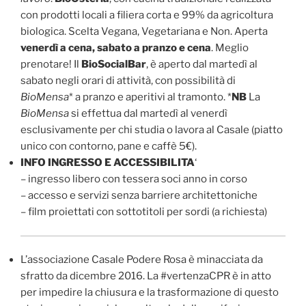
con prodotti locali a filiera corta e 99% da agricoltura
biologica. Scelta Vegana, Vegetariana e Non. Aperta
venerdì a cena, sabato a pranzo e cena
. Meglio
prenotare! Il
BioSocialBar
, è aperto dal martedì al
sabato negli orari di attività, con possibilità di
BioMensa
* a pranzo e aperitivi al tramonto. *
NB
La
BioMensa
si effettua dal martedì al venerdì
esclusivamente per chi studia o lavora al Casale (piatto
unico con contorno, pane e caffè 5€).
INFO INGRESSO E ACCESSIBILITA
‘
– ingresso libero con tessera soci anno in corso
– accesso e servizi senza barriere architettoniche
– film proiettati con sottotitoli per sordi (a richiesta)
L’associazione Casale Podere Rosa è minacciata da
sfratto da dicembre 2016. La #vertenzaCPR è in atto
per impedire la chiusura e la trasformazione di questo