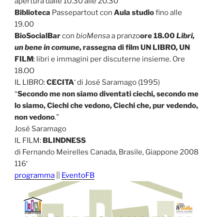
apertura dalle 10.30 alle 20.30
Biblioteca
Passepartout con
Aula studio
fino alle
19.00
BioSocialBar
con
bioMensa
a pranzo
ore 18.00
Libri,
un bene in comune
, rassegna di film UN LIBRO, UN
FILM
: libri e immagini per discuterne insieme. Ore
18.OO
IL LIBRO:
CECITA
‘ di José Saramago (1995)
“
Secondo me non siamo diventati ciechi, secondo me
lo siamo, Ciechi che vedono, Ciechi che, pur vedendo,
non vedono
.”
José Saramago
IL FILM:
BLINDNESS
di Fernando Meirelles Canada, Brasile, Giappone 2008
116′
programma
||
EventoFB