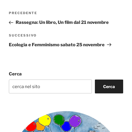
Navigazione
Articolo
PRECEDENTE
articoli
precedente:
Rassegna: Un libro, Un film dal 21 novembre
Articolo
SUCCESSIVO
successivo
Ecologia e Femminismo sabato 25 novembre
Cerca
Cerca