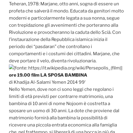
Teheran, 1978: Marjane, otto anni, sogna di essere un
profeta che salverà il mondo. Educata da genitori molto
moderni e particolarmente legata a sua nonna, segue
con trepidazione gli avvenimenti che porteranno alla
Rivoluzione e provocheranno la caduta dello Scià. Con
l’instaurazione della Repubblica islamica inizia il
periodo dei “pasdaran” che controllano i
comportamenti e i costumi dei cittadini. Marjane, che
deve portare il velo, diventa rivoluzionaria.
ore 19.00 film LA SPOSA BAMBINA
di Khadija Al-Salami Yemen 2014 99′
Nello Yemen, dove non ci sono leggi che regolano i
limiti di età previsti per contrarre matrimonio, una
bambina di 10 anni di nome Nojoom è costretta a
sposare un uomo di 30 anni. La dote che proviene dal
matrimonio fornirà alla bambina la possibilità di
ricevere una piccola entrata economica alla famiglia
che, nel frattempo, si libererà di una bocca in più da