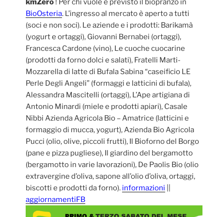
kmZero
! Per chi vuole è previsto il biopranzo in
BioOsteria
. L’ingresso al mercato è aperto a tutti
(soci e non soci). Le aziende e i prodotti: Barikamà
(yogurt e ortaggi), Giovanni Bernabei (ortaggi),
Francesca Cardone (vino), Le cuoche cuocarine
(prodotti da forno dolci e salati), Fratelli Marti-
Mozzarella di latte di Bufala Sabina “caseificio LE
Perle Degli Angeli” (formaggi e latticini di bufala),
Alessandra Mascitelli (ortaggi), L’Ape artigiana di
Antonio Minardi (miele e prodotti apiari), Casale
Nibbi Azienda Agricola Bio – Amatrice (latticini e
formaggio di mucca, yogurt), Azienda Bio Agricola
Pucci (olio, olive, piccoli frutti), Il Bioforno del Borgo
(pane e pizza pugliese), Il giardino del bergamotto
(bergamotto in varie lavorazioni), De Paolis Bio (olio
extravergine d’oliva, sapone all’olio d’oliva, ortaggi,
biscotti e prodotti da forno).
informazioni
||
aggiornamentiFB