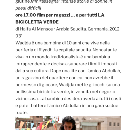
glutine.
Minirassegna: Intense storie di donne in
paesi difficili
ore 17.00 film per ragazzi … e per tutti LA
BICICLETTA VERDE
di Haifa Al Mansour Arabia Saudita. Germania, 2012
93′
Wadjda è una bambina di 10 anni che vive nella
periferia di Riyadh, la capitale saudita. Nonostante
viva in un mondo tradizionalista è una bambina
intraprendente e decisa a superare i limiti imposti
dalla sua cultura. Dopo una lite con l’amico Abdullah,
un ragazzino del quartiere con cui non avrebbe il
permesso di giocare, Wadjda mette gli occhi su una
bellissima bicicletta verde, in vendita nel negozio
vicino casa. La bambina desidera averla a tutti i costi
e poter battere l’amico Abdullah in una gara su due
ruote.