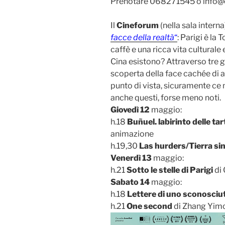
Prenotare 068271545 o info@
Il
Cineforum
(nella sala intern
facce della realtà
“
: Parigi è la 
caffè e una ricca vita culturale
Cina esistono? Attraverso tre g
scoperta della face cachée di al
punto di vista, sicuramente ce
anche questi, forse meno noti.
Giovedì 12
maggio:
h.18
Buñuel. labirinto delle ta
animazione
h.19,30
Las hurders/Tierra si
Venerdì 13
maggio:
h.21
Sotto le stelle di Parigi
di 
Sabato 14
maggio:
h.18
Lettere di uno sconosciu
h.21
One second
di Zhang Yim