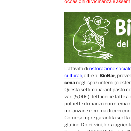
occasioni di vicinanza e assem
L’attività di
ristorazione sociale
culturali
, oltre al
BioBar
, preve
cena
negli spazi interni (o est
Questa settimana: antipasto con 
vari (5,00€); fettuccine fatte a 
polpette di manzo con crema di
melanzane e crema di ceci con 
Come sempre garantita scelta
glutine. Dolci, vini, birra agric