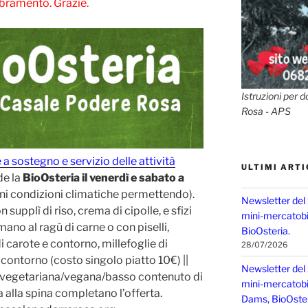
bramento. Grazie.
Istruzioni per d
Rosa - APS
 a sostegno e servizio delle attività
ULTIMI ARTI
de la
BioOsteria il venerdì e sabato a
erni condizioni climatiche permettendo).
Newsletter del
supplì di riso, crema di cipolle, e sfizi
mini-mercatobio
mano al ragù di carne o con piselli,
BioOsteria.
 carote e contorno, millefoglie di
28/07/2026
contorno (costo singolo piatto 10€) ||
Newsletter del
 vegetariana/vegana/basso contenuto di
mini-mercatobio,
ola alla spina completano l’offerta.
Dams, BioOster