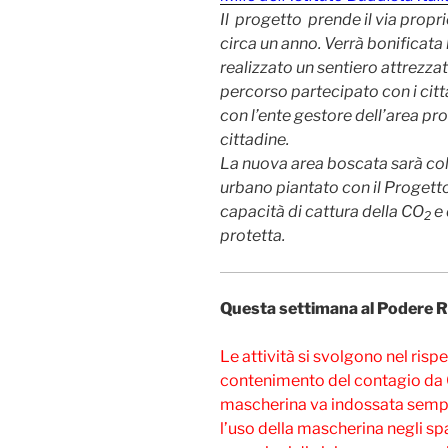
Il progetto prende il via propri
circa un anno. Verrà bonificata 
realizzato un sentiero attrezza
percorso partecipato con i citta
con l’ente gestore dell’area pro
cittadine.
La nuova area boscata sarà co
urbano piantato con il Progett
capacità di cattura della CO
e 
2
protetta.
Questa settimana al Podere 
Le attività si svolgono nel risp
contenimento del contagio da C
mascherina va indossata sempre.
l’uso della mascherina negli spa