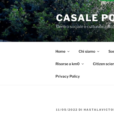
Salta
al
CASALE P
contenuto
Centro sociale e culturale a R
Home
Chi siamo
Sos
Risorse a km0
Citizen scie
Privacy Policy
PUBBLICATO
11/05/2022
DI
HASTALAVICTO
IL