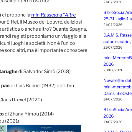
casalepoderrerosa.org
21/07/2026
BiblioSocialAre
a) ci propone la
miniRassegna “
Altre
25-31 luglio-1
Tour Eiffel, il Museo del Louvre, deliziosi
21/07/2026
 e artistica o anche altro? Quante Spagna,
D.A.M.S. Rasse
randi registi proponiamo un viaggio alla
autori e autric
cuni luoghi e società. Non è l’unico
21/07/2026
 ne sono altri, ma è importante conoscere
mini-MercatoBIO
2026
20/07/2026
rtarughe
di Salvador Simò (2018)
Newsletter del 
n pan
di Luis Buñuel (1932) doc. b/n
mini-mercatobio,
Dams, BioOster
Claus Drexel (2020)
14/07/2026
BiblioSocialAre
to
di Zhang Yimou (2014)
2026
ou (2021)
13/07/2026