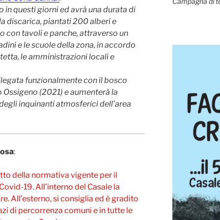
Campagna di t
o in questi giorni ed avrà una durata di
la discarica, piantati 200 alberi e
to con tavoli e panche, attraverso un
dini e le scuole della zona, in accordo
tetta, le amministrazioni locali e
llegata funzionalmente con il bosco
o Ossigeno (2021) e aumenterà la
degli inquinanti atmosferici dell’area
Rosa
:
etto della normativa vigente per il
ovid-19. All’interno del Casale la
 All’esterno, si consiglia ed è gradito
zi di percorrenza comuni e in tutte le