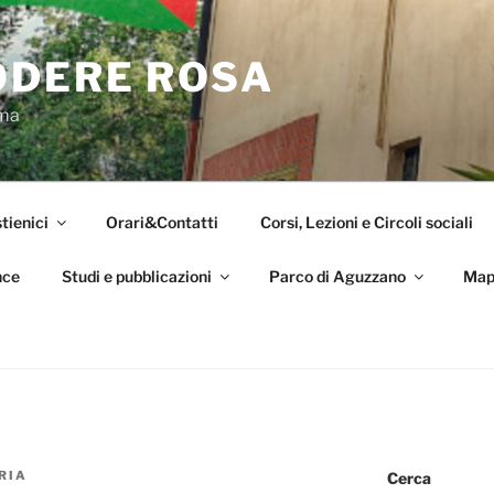
ODERE ROSA
oma
tienici
Orari&Contatti
Corsi, Lezioni e Circoli sociali
nce
Studi e pubblicazioni
Parco di Aguzzano
Map
RIA
Cerca