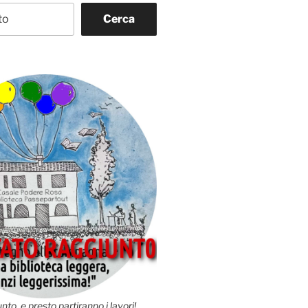
Cerca
nto, e presto partiranno i lavori!