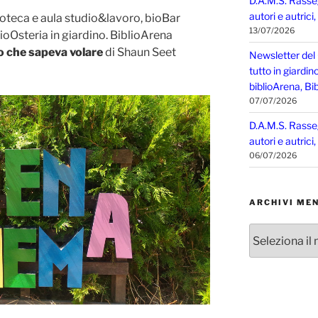
D.A.M.S. Rasse
autori e autrici
ioteca e aula studio&lavoro, bioBar
13/07/2026
BioOsteria in giardino. BiblioArena
o che sapeva volare
di Shaun Seet
Newsletter del
tutto in giardin
biblioArena, Bib
07/07/2026
D.A.M.S. Rasse
autori e autrici
06/07/2026
ARCHIVI MEN
Archivi
mensili