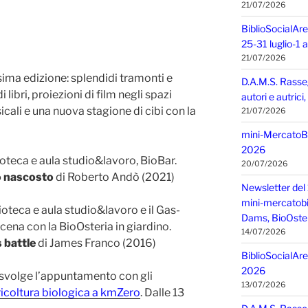
21/07/2026
BiblioSocialAre
25-31 luglio-1
21/07/2026
sima edizione: splendidi tramonti e
D.A.M.S. Rasse
i libri, proiezioni di film negli spazi
autori e autric
icali e una nuova stagione di cibi con la
21/07/2026
mini-MercatoBIO
2026
ioteca e aula studio&lavoro, BioBar.
20/07/2026
o nascosto
di Roberto Andò (2021)
Newsletter del 
mini-mercatobio,
ioteca e aula studio&lavoro e il Gas-
Dams, BioOster
cena con la BioOsteria in giardino.
14/07/2026
s battle
di James Franco (2016)
BiblioSocialAre
2026
i svolge l’appuntamento con gli
13/07/2026
icoltura biologica a kmZero
. Dalle 13