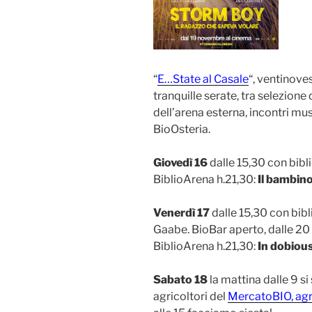
“
E…State al Casale
“, ventinove
tranquille serate, tra selezione d
dell’arena esterna, incontri mus
BioOsteria.
Giovedì 16
dalle 15,30 con bibl
BiblioArena h.21,30:
Il bambin
Venerdì 17
dalle 15,30 con bibl
Gaabe. BioBar aperto, dalle 20 
BiblioArena h.21,30:
In dobiou
Sabato 18
la mattina dalle 9 s
agricoltori del
MercatoBIO, agr