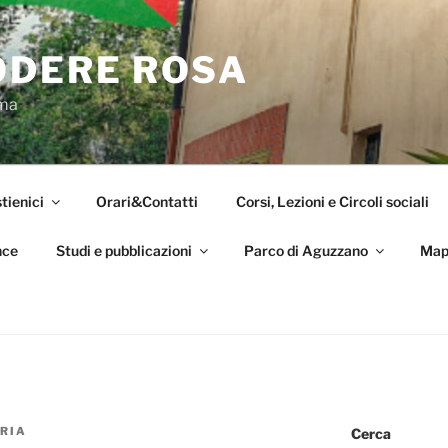
ODERE ROSA
oma
tienici
Orari&Contatti
Corsi, Lezioni e Circoli sociali
nce
Studi e pubblicazioni
Parco di Aguzzano
Map
RIA
Cerca