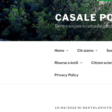
Salta
al
CASALE P
contenuto
Centro sociale e culturale a R
Home
Chi siamo
Sos
Risorse a km0
Citizen scie
Privacy Policy
PUBBLICATO
15/06/2022
DI
HASTALAVICTO
IL