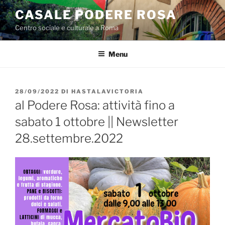
Salta
CASALE PODERE ROSA
al
Centro sociale e culturale a Roma
contenuto
Menu
PUBBLICATO
28/09/2022
DI
HASTALAVICTORIA
IL
al Podere Rosa: attività fino a
sabato 1 ottobre || Newsletter
28.settembre.2022