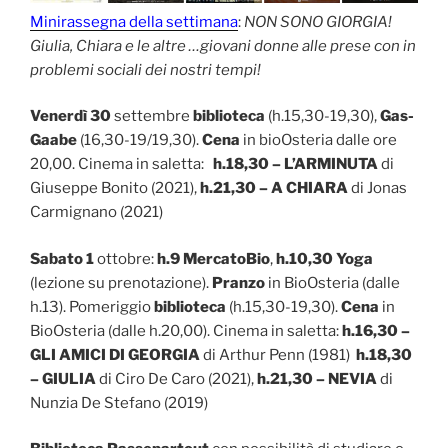
Minirassegna della settimana
:
NON SONO GIORGIA!
Giulia, Chiara e le altre …giovani donne alle prese con in
problemi sociali dei nostri tempi!
Venerdì 30
settembre
biblioteca
(h.15,30-19,30),
Gas-
Gaabe
(16,30-19/19,30).
Cena
in bioOsteria dalle ore
20,00. Cinema in saletta:
h.18,30 – L’ARMINUTA
di
Giuseppe Bonito (2021),
h.21,30 – A CHIARA
di Jonas
Carmignano (2021)
Sabato 1
ottobre:
h.9 MercatoBio
,
h.10,30 Yoga
(lezione su prenotazione).
Pranzo
in BioOsteria (dalle
h.13). Pomeriggio
biblioteca
(h.15,30-19,30).
Cena
in
BioOsteria (dalle h.20,00). Cinema in saletta:
h.16,30 –
GLI AMICI DI GEORGIA
di Arthur Penn (1981)
h.18,30
– GIULIA
di Ciro De Caro (2021),
h.21,30 – NEVIA
di
Nunzia De Stefano (2019)