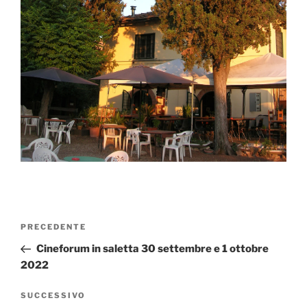
Navigazione
Articolo
PRECEDENTE
articoli
precedente:
Cineforum in saletta 30 settembre e 1 ottobre
2022
Articolo
SUCCESSIVO