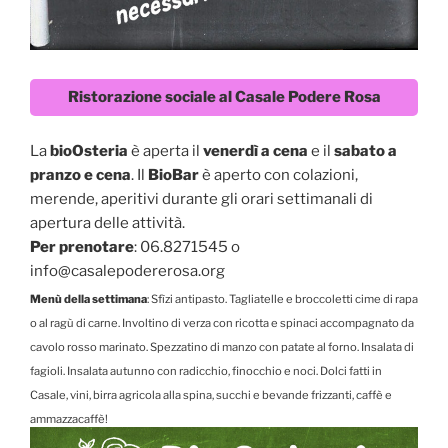
Ristorazione sociale al Casale Podere Rosa
La
bioOsteria
è aperta il
venerdì a cena
e il
sabato a
pranzo e cena
. Il
BioBar
è aperto con colazioni,
merende, aperitivi durante gli orari settimanali di
apertura delle attività.
Per prenotare
: 06.8271545 o
info@casalepodererosa.org
Menù della settimana
: Sfìzi antipasto. Tagliatelle e broccoletti cime di rapa
o al ragù di carne. Involtino di verza con ricotta e spinaci accompagnato da
cavolo rosso marinato. Spezzatino di manzo con patate al forno. Insalata di
fagioli. Insalata autunno con radicchio, finocchio e noci.
Dolci fatti in
Casale, vini, birra agricola alla spina, succhi e bevande frizzanti, caffè e
ammazzacaffè!