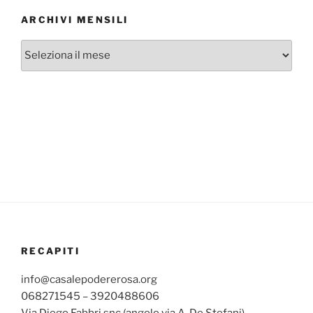
ARCHIVI MENSILI
Archivi
mensili
RECAPITI
info@casalepodererosa.org
068271545 – 3920488606
Via Diego Fabbri snc (angolo via A. De Stefani)