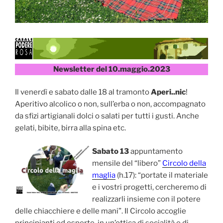
Newsletter del 10.maggio.2023
Il venerdì e sabato dalle 18 al tramonto
Aperi..nic
!
Aperitivo alcolico o non, sull’erba o non, accompagnato
da sfizi artigianali dolci o salati per tutti i gusti. Anche
gelati, bibite, birra alla spina etc.
Sabato 13
appuntamento
mensile del “libero”
Circolo della
maglia
(h.17): “portate il materiale
e i vostri progetti, cercheremo di
realizzarli insieme con il potere
delle chiacchiere e delle mani”. Il Circolo accoglie
principianti ed esperte, in un’ottica di socialità e di