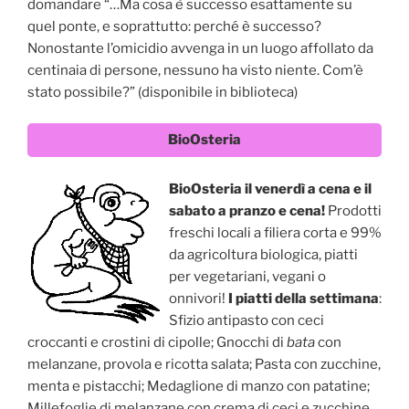
domandare “…Ma cosa è successo esattamente su
quel ponte, e soprattutto: perché è successo?
Nonostante l’omicidio avvenga in un luogo affollato da
centinaia di persone, nessuno ha visto niente. Com’è
stato possibile?” (disponibile in biblioteca)
BioOsteria
BioOsteria il venerdì a cena e il
sabato a pranzo e cena!
Prodotti
freschi locali a filiera corta e 99%
da agricoltura biologica, piatti
per vegetariani, vegani o
onnivori!
I piatti della settimana
:
Sfizio antipasto con ceci
croccanti e crostini di cipolle; Gnocchi di
bata
con
melanzane, provola e ricotta salata; Pasta con zucchine,
menta e pistacchi; Medaglione di manzo con patatine;
Millefoglie di melanzane con crema di ceci e zucchine