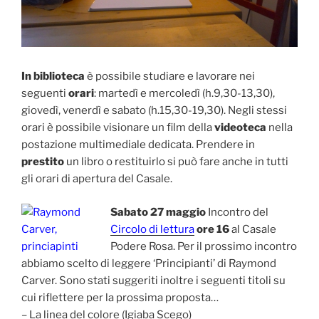
In biblioteca
è possibile studiare e lavorare nei
seguenti
orari
: martedì e mercoledì (h.9,30-13,30),
giovedì, venerdì e sabato (h.15,30-19,30). Negli stessi
orari è possibile visionare un film della
videoteca
nella
postazione multimediale dedicata. Prendere in
prestito
un libro o restituirlo si può fare anche in tutti
gli orari di apertura del Casale.
Sabato 27 maggio
Incontro del
Circolo di lettura
ore 16
al Casale
Podere Rosa. Per il prossimo incontro
abbiamo scelto di leggere ‘Principianti’ di Raymond
Carver. Sono stati suggeriti inoltre i seguenti titoli su
cui riflettere per la prossima proposta…
– La linea del colore (Igiaba Scego)