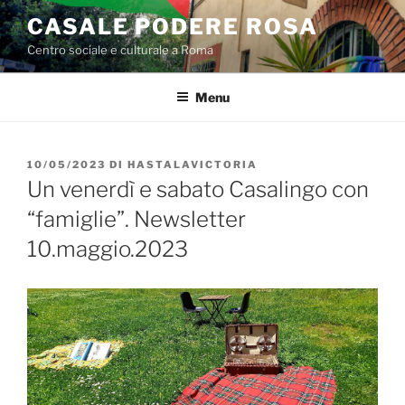
Salta
CASALE PODERE ROSA
al
Centro sociale e culturale a Roma
contenuto
Menu
PUBBLICATO
10/05/2023
DI
HASTALAVICTORIA
IL
Un venerdì e sabato Casalingo con
“famiglie”. Newsletter
10.maggio.2023