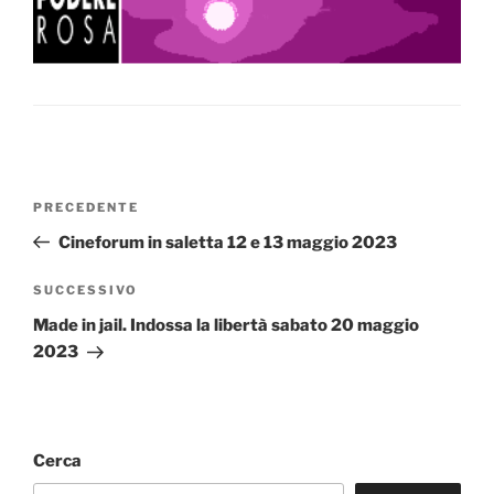
Navigazione
Articolo
PRECEDENTE
articoli
precedente:
Cineforum in saletta 12 e 13 maggio 2023
Articolo
SUCCESSIVO
successivo
Made in jail. Indossa la libertà sabato 20 maggio
2023
Cerca