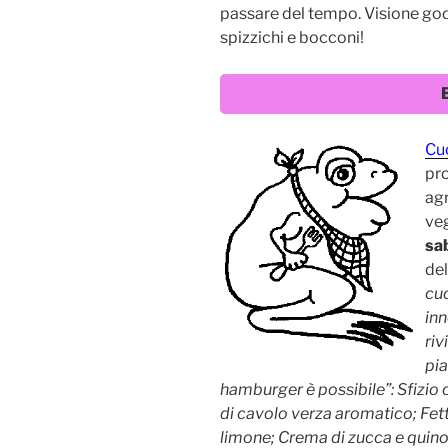
passare del tempo. Visione godi
spizzichi e bocconi!
Cu
pro
agr
veg
sab
del
cuc
inn
riv
pia
hamburger è possibile”: Sfizio 
di cavolo verza aromatico; Fet
limone; Crema di zucca e quin