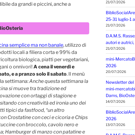
21/07/2026
bile da grandi e piccini, anche a
BiblioSocialAre
25-31 luglio-1
21/07/2026
BioOsteria
D.A.M.S. Rasse
autori e autric
cina semplice ma non banale
, utilizzo di
21/07/2026
dotti locali a filiera corta e 99% da
mini-MercatoBIO
icoltura biologica, piatti per vegetariani,
2026
ani o onnivori!
A cena il venerdì e
20/07/2026
ato, e a pranzo solo il sabato
. Il menù
la settimana:
Anche questa settimana la
Newsletter del 
ina si muove tra tradizione ed
mini-mercatobio,
ovazione con ortaggi di stagione e
Dams, BioOster
14/07/2026
isitando con creatività ed ironia uno dei
tti tipici da fastfood, “un altro
BiblioSocialAre
con Crostatine con ceci e cicoria e Chips
2026
tuccine con broccolo, cavolo nero e
13/07/2026
oa; Hamburger di manzo con patatine e