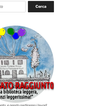
Cerca
nto, e presto partiranno i lavori!