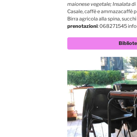
maionese vegetale; Insalata di 
Casale, caffè e ammazacaffè pe
Birra agricola alla spina, succh
prenotazioni
: 068271545 inf
Bibliot