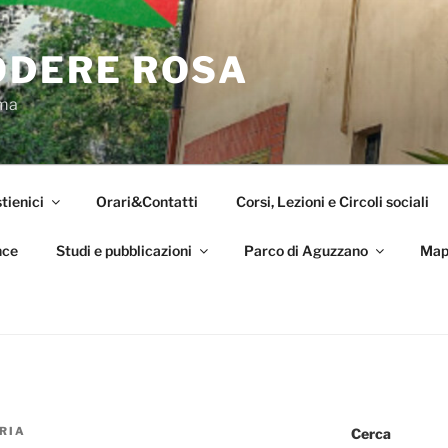
ODERE ROSA
oma
tienici
Orari&Contatti
Corsi, Lezioni e Circoli sociali
nce
Studi e pubblicazioni
Parco di Aguzzano
Map
RIA
Cerca