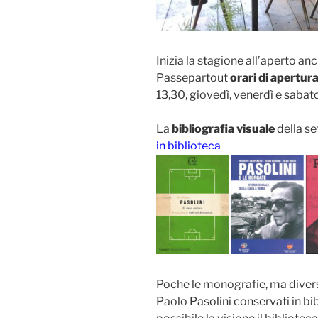
Inizia la stagione all’aperto anc
Passepartout
orari di apertur
13,30, giovedì, venerdì e saba
La
bibliografia visuale
della s
in biblioteca
Poche le monografie, ma divers
Paolo Pasolini conservati in bib