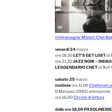
minirassegna: Misteri: Chet Bak
venerdì 24
marzo
ore 18,30
LET’S GET LOST
di 
ore 21,30
JAZZ NOIR – INDA
LEGGENDARIO CHET
di Rolf 
sabato 25
marzo
matinèe
ore 11,00
Cineforum p
D.Marquez (1982) animazione
ore 16,00
Circolo di lettura
dalle ore 18,00 PASOLINEI