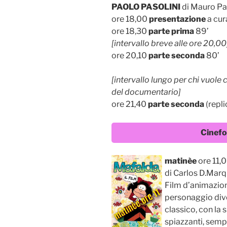
PAOLO PASOLINI
di Mauro Pa
ore 18,00
presentazione
a cur
ore 18,30
parte prima
89’
[intervallo breve alle ore 20,00
ore 20,10
parte seconda
80’
[intervallo lungo per chi vuole
del documentario]
ore 21,40
parte seconda
(repli
Cinefo
matinèe
ore 11,
di Carlos D.Mar
Film d’animazione
personaggio dive
classico, con la
spiazzanti, sempr