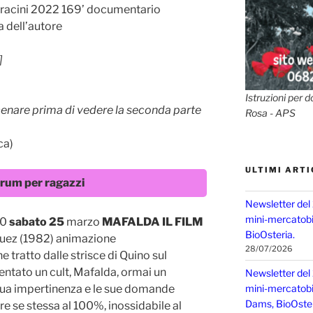
racini 2022 169’ documentario
a dell’autore
]
Istruzioni per d
 cenare prima di vedere la seconda parte
Rosa - APS
ca)
ULTIMI ARTI
rum per ragazzi
Newsletter del
mini-mercatobio
00
sabato 25
marzo
MAFALDA IL FILM
BioOsteria.
quez (1982) animazione
28/07/2026
 tratto dalle strisce di Quino sul
ntato un cult, Mafalda, ormai un
Newsletter del
 sua impertinenza e le sue domande
mini-mercatobio,
Dams, BioOster
e se stessa al 100%, inossidabile al