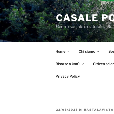
Salta
al
CASALE P
contenuto
Centro sociale e culturale a R
Home
Chi siamo
Sos
Risorse a km0
Citizen scie
Privacy Policy
PUBBLICATO
22/03/2023
DI
HASTALAVICTO
IL