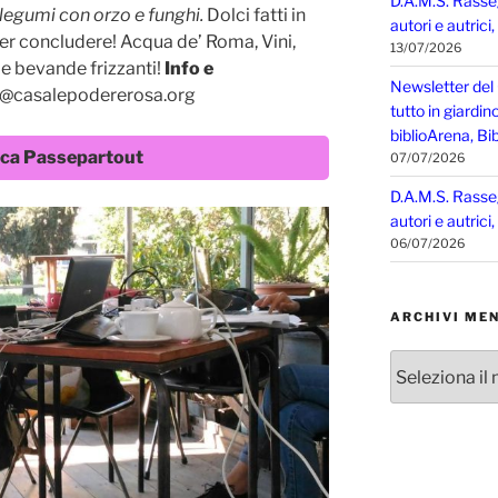
D.A.M.S. Rasse
legumi con orzo e funghi.
Dolci fatti in
autori e autrici
r concludere! Acqua de’ Roma, Vini,
13/07/2026
i e bevande frizzanti!
Info e
Newsletter del
o@casalepodererosa.org
tutto in giardin
biblioArena, Bib
eca Passepartout
07/07/2026
D.A.M.S. Rasse
autori e autrici
06/07/2026
ARCHIVI MEN
Archivi
mensili